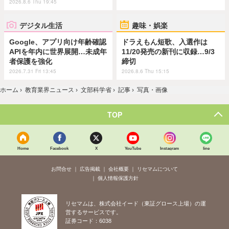
2026.8.6 Thu 19:45
デジタル生活
趣味・娯楽
Google、アプリ向け年齢確認
ドラえもん短歌、入選作は
APIを年内に世界展開…未成年
11/20発売の新刊に収録…9/3
者保護を強化
締切
2026.7.31 Fri 13:45
2026.8.6 Thu 15:15
ホーム
›
教育業界ニュース
›
文部科学省
›
記事
›
写真・画像
TOP
Home
Facebook
X
YouTube
Instagram
line
お問合せ
広告掲載
会社概要
リセマムについて
個人情報保護方針
リセマムは、株式会社イード（東証グロース上場）の運
営するサービスです。
証券コード：6038