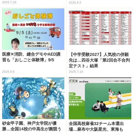
2026.7.28
2026.8.5
医療✕消防、縫合デモやAED講
【中学受験2027】人気校の併願
習も「おしごと体験博」9/5
先は…四谷大塚「第2回合不合判
定テスト」結果
2026.8.6
2026.7.16
砂金甲子園、神戸女学院が優
全国高校麻雀32チーム本選出
勝…全国14校の中高生が腕競う
場…麻布や大阪星光、東海も