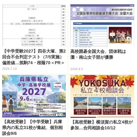
【中学受験2027】四谷大塚、第2
高校囲碁全国大会、団体戦は
回合不合判定テスト（7/5実施）
灘・南山女子部が優勝
偏差値…筑駒74・桜蔭70＜PR＞
2026.7.10
2026.8.5
【高校受験】【中学受験】兵庫
【高校受験】横須賀の私立4校が
県内の私立31校が集結、個別相
参加…合同相談会10/12
談会9/6