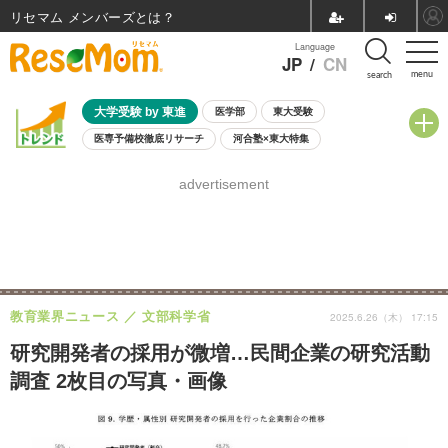
リセマム メンバーズ
Language
JP
/
CN
menu
search
大学受験 by 東進
医学部
東大受験
医専予備校徹底リサーチ
河合塾×東大特集
親子で考える大学選び
高校受験
中学受験
小学校受験
advertisement
共通テスト
夏休み
8月開催学校説明会・相談会
8月開催イベント・WS
全国公立高校 過去問
人気記事
自由研究教材（小学生向け）
自由研究教材（中学生向け）
ランキング
教育業界ニュース
文部科学省
2025.6.26（木） 17:15
研究開発者の採用が微増…民間企業の研究活動
調査 2枚目の写真・画像