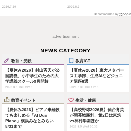
2026.7.29
2026.8.5
Recommended by
advertisement
NEWS CATEGORY
教育・受験
教育ICT
【夏休み2026】村山斉氏が公
【夏休み2026】東大メタバー
開講義、小中学生のための大
ス工学部、生成AIなどジュニ
学講義スクール9月開校
ア講座6選
2026.8.6 Thu 19:15
2026.7.30 Thu 11:15
教育イベント
生活・健康
【夏休み2026】ピアノ未経験
【高校野球2026夏】仙台育英
でも楽しめる「AI Duo
が開幕戦勝利、第2日は東筑
Piano」横浜みなとみらい
vs神村学園ほか
8/31まで
2026.8.5 Wed 20:32