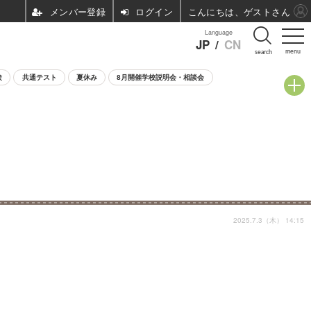
ログイン
こんにちは、ゲストさん
Language
JP
/
CN
menu
search
験
共通テスト
夏休み
8月開催学校説明会・相談会
2025.7.3（木） 14:15