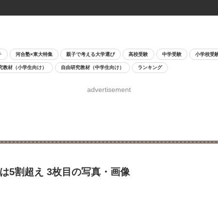
チ
河合塾×東大特集
親子で考える大学選び
高校受験
中学受験
小学校受
究教材（小学生向け）
自由研究教材（中学生向け）
ランキング
advertisement
は5割超え 3枚目の写真・画像