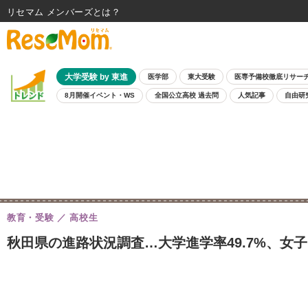
リセマム メンバーズ
大学受験 by 東進
医学部
東大受験
医専予備校徹底リサー
8月開催イベント・WS
全国公立高校 過去問
人気記事
自由研
教育・受験
高校生
秋田県の進路状況調査…大学進学率49.7%、女子