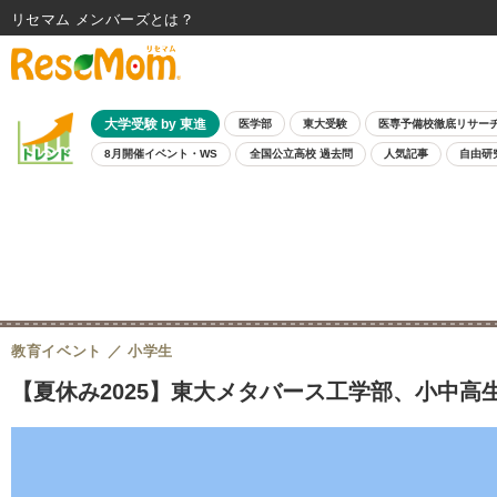
リセマム メンバーズ
大学受験 by 東進
医学部
東大受験
医専予備校徹底リサー
8月開催イベント・WS
全国公立高校 過去問
人気記事
自由研
教育イベント
小学生
【夏休み2025】東大メタバース工学部、小中高生