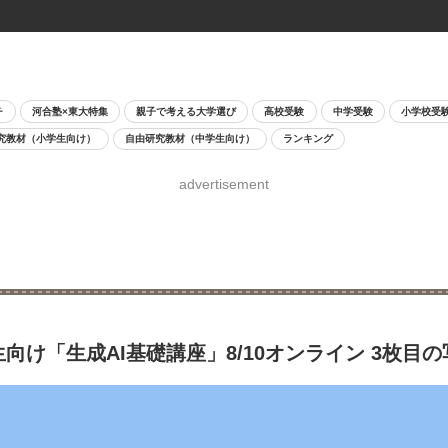
チ
河合塾×東大特集
親子で考える大学選び
高校受験
中学受験
小学校受
究教材（小学生向け）
自由研究教材（中学生向け）
ランキング
advertisement
向け「生成AI基礎講座」8/10オンライン 3枚目