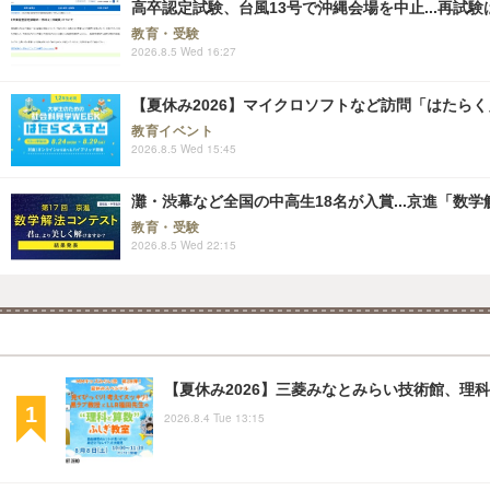
高卒認定試験、台風13号で沖縄会場を中止...再試験は8
教育・受験
2026.8.5 Wed 16:27
【夏休み2026】マイクロソフトなど訪問「はたらくえすと
教育イベント
2026.8.5 Wed 15:45
灘・渋幕など全国の中高生18名が入賞...京進「数
教育・受験
2026.8.5 Wed 22:15
【夏休み2026】三菱みなとみらい技術館、理科
2026.8.4 Tue 13:15