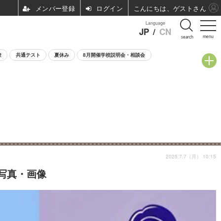
ログイン
こんにちは、ゲストさん
Language
JP
/
CN
menu
search
験
共通テスト
夏休み
8月開催学校説明会・相談会
2025.7.7（月） 10:15
の写真・画像