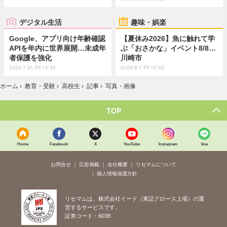
デジタル生活
趣味・娯楽
Google、アプリ向け年齢確認
【夏休み2026】魚に触れて学
APIを年内に世界展開…未成年
ぶ「おさかな」イベント8/8…
者保護を強化
川崎市
2026.7.31 Fri 13:45
2026.8.7 Fri 10:45
ホーム
›
教育・受験
›
高校生
›
記事
›
写真・画像
TOP
Home
Facebook
X
YouTube
Instagram
line
お問合せ
広告掲載
会社概要
リセマムについて
個人情報保護方針
リセマムは、株式会社イード（東証グロース上場）の運
営するサービスです。
証券コード：6038