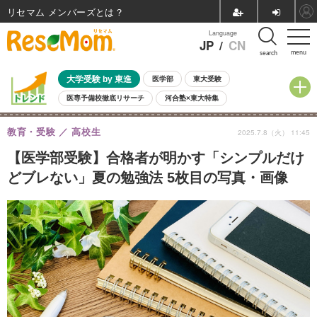
リセマム メンバーズ
Language
JP
/
CN
menu
search
大学受験 by 東進
医学部
東大受験
医専予備校徹底リサーチ
河合塾×東大特集
親子で考える大学選び
高校受験
中学受験
小学校受験
教育・受験
高校生
2025.7.8（火） 11:45
共通テスト
夏休み
8月開催学校説明会・相談会
8月開催イベント・WS
全国公立高校 過去問
人気記事
【医学部受験】合格者が明かす「シンプルだけ
自由研究教材（小学生向け）
自由研究教材（中学生向け）
ランキング
どブレない」夏の勉強法 5枚目の写真・画像