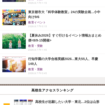
2026.8.7 Fri 1:15
東京都市大「科学体験教室」24の実験企画...小中
向け9/6
教育イベント
2026.8.7 Fri 0:15
【夏休み2026】すぐ行けるイベント情報おまとめ
便<8/9-15開催>
教育・受験
2026.8.7 Fri 1:45
行知学園の大学合格実績2026...東大55人、早慶
149人
教育・受験
2026.8.7 Fri 0:45
高校生アクセスランキング
高校生が志願したい大学・東北…2位は山形