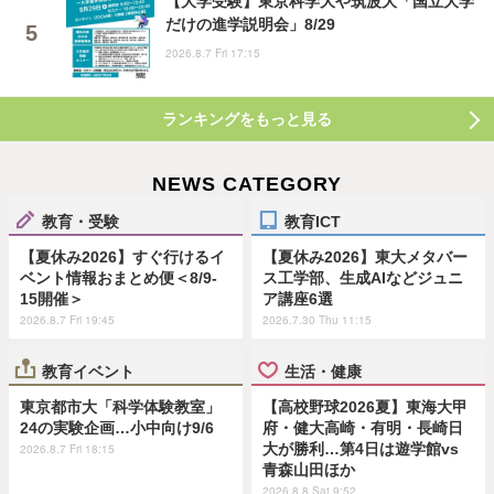
【大学受験】東京科学大や筑波大「国立大学
だけの進学説明会」8/29
2026.8.7 Fri 17:15
ランキングをもっと見る
NEWS CATEGORY
教育・受験
教育ICT
【夏休み2026】すぐ行けるイ
【夏休み2026】東大メタバー
ベント情報おまとめ便＜8/9-
ス工学部、生成AIなどジュニ
15開催＞
ア講座6選
2026.8.7 Fri 19:45
2026.7.30 Thu 11:15
教育イベント
生活・健康
東京都市大「科学体験教室」
【高校野球2026夏】東海大甲
24の実験企画…小中向け9/6
府・健大高崎・有明・長崎日
大が勝利…第4日は遊学館vs
2026.8.7 Fri 18:15
青森山田ほか
2026.8.8 Sat 9:52