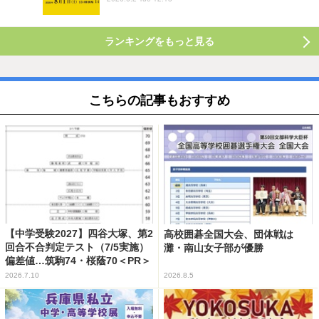
ランキングをもっと見る
こちらの記事もおすすめ
【中学受験2027】四谷大塚、第2
高校囲碁全国大会、団体戦は
回合不合判定テスト（7/5実施）
灘・南山女子部が優勝
偏差値…筑駒74・桜蔭70＜PR＞
2026.7.10
2026.8.5