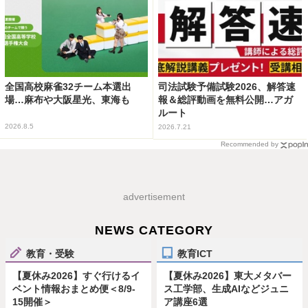
全国高校麻雀32チーム本選出
司法試験予備試験2026、解答速
場…麻布や大阪星光、東海も
報＆総評動画を無料公開…アガ
ルート
2026.8.5
2026.7.21
Recommended by
advertisement
NEWS CATEGORY
教育・受験
教育ICT
【夏休み2026】すぐ行けるイ
【夏休み2026】東大メタバー
ベント情報おまとめ便＜8/9-
ス工学部、生成AIなどジュニ
15開催＞
ア講座6選