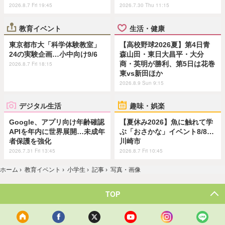
2026.8.7 Fri 19:45
2026.7.30 Thu 11:15
教育イベント
生活・健康
東京都市大「科学体験教室」
【高校野球2026夏】第4日青
24の実験企画…小中向け9/6
森山田・東日大昌平・大分
商・英明が勝利、第5日は花巻
2026.8.7 Fri 18:15
東vs新田ほか
2026.8.9 Sun 9:15
デジタル生活
趣味・娯楽
Google、アプリ向け年齢確認
【夏休み2026】魚に触れて学
APIを年内に世界展開…未成年
ぶ「おさかな」イベント8/8…
者保護を強化
川崎市
2026.7.31 Fri 13:45
2026.8.7 Fri 10:45
ホーム
›
教育イベント
›
小学生
›
記事
›
写真・画像
TOP