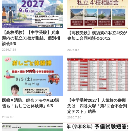
【高校受験】【中学受験】兵庫
【高校受験】横須賀の私立4校が
県内の私立31校が集結、個別相
参加…合同相談会10/12
談会9/6
2026.7.28
2026.8.5
医療✕消防、縫合デモやAED講
【中学受験2027】人気校の併願
習も「おしごと体験博」9/5
先は…四谷大塚「第2回合不合判
定テスト」結果
2026.8.6
2026.7.16