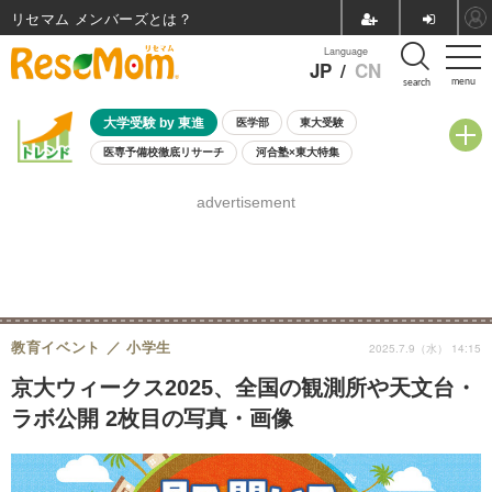
リセマム メンバーズ
Language
JP
/
CN
menu
search
大学受験 by 東進
医学部
東大受験
医専予備校徹底リサーチ
河合塾×東大特集
親子で考える大学選び
高校受験
中学受験
小学校受験
advertisement
共通テスト
夏休み
8月開催学校説明会・相談会
8月開催イベント・WS
全国公立高校 過去問
人気記事
自由研究教材（小学生向け）
自由研究教材（中学生向け）
ランキング
教育イベント
小学生
2025.7.9（水） 14:15
京大ウィークス2025、全国の観測所や天文台・
ラボ公開 2枚目の写真・画像