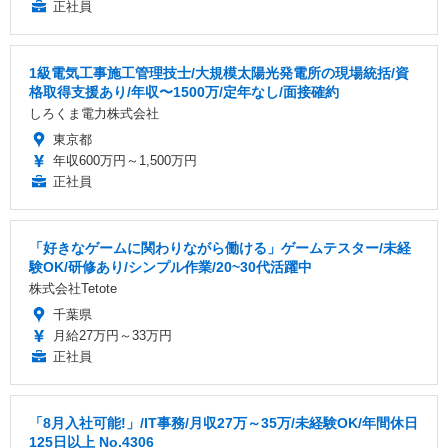
正社員
1級電気工事施工管理技士/大規模太陽光発電所の現場統括/資
格取得支援あり/年収〜1500万/定年なし/面接確約
しろくま電力株式会社
東京都
年収600万円～1,500万円
正社員
「好きなゲームに関わりながら働ける」ゲームテスター/未経
験OK/研修あり/シンプル作業/20~30代活躍中
株式会社Tetote
千葉県
月給27万円～33万円
正社員
「8月入社可能!」/IT事務/月収27万～35万/未経験OK/年間休日
125日以上 No.4306