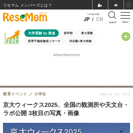
リセマム メンバーズ
Language
JP
/
CN
menu
search
大学受験 by 東進
医学部
東大受験
医専予備校徹底リサーチ
河合塾×東大特集
親子で考える大学選び
高校受験
中学受験
小学校受験
advertisement
共通テスト
夏休み
8月開催学校説明会・相談会
8月開催イベント・WS
全国公立高校 過去問
人気記事
自由研究教材（小学生向け）
自由研究教材（中学生向け）
ランキング
教育イベント
小学生
2025.7.9（水） 14:15
京大ウィークス2025、全国の観測所や天文台・
ラボ公開 3枚目の写真・画像