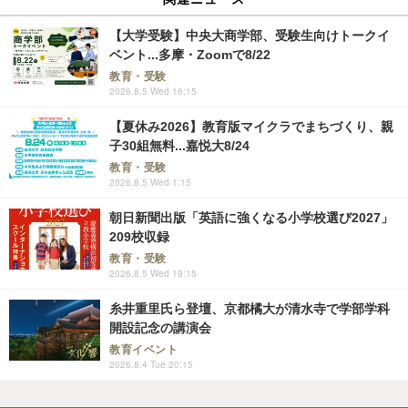
【大学受験】中央大商学部、受験生向けトークイ
ベント...多摩・Zoomで8/22
教育・受験
2026.8.5 Wed 16:15
【夏休み2026】教育版マイクラでまちづくり、親
子30組無料...嘉悦大8/24
教育・受験
2026.8.5 Wed 1:15
朝日新聞出版「英語に強くなる小学校選び2027」
209校収録
教育・受験
2026.8.5 Wed 19:15
糸井重里氏ら登壇、京都橘大が清水寺で学部学科
開設記念の講演会
教育イベント
2026.8.4 Tue 20:15