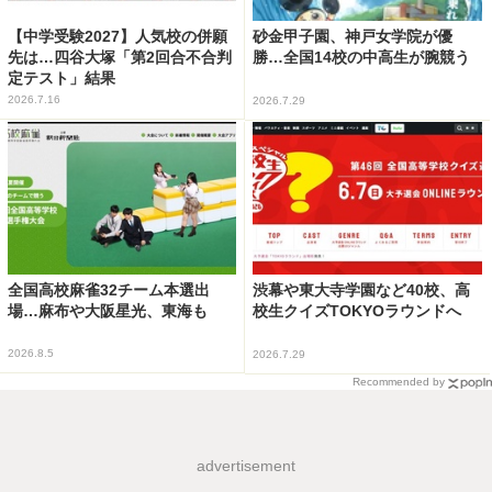
【中学受験2027】人気校の併願
砂金甲子園、神戸女学院が優
先は…四谷大塚「第2回合不合判
勝…全国14校の中高生が腕競う
定テスト」結果
2026.7.16
2026.7.29
全国高校麻雀32チーム本選出
渋幕や東大寺学園など40校、高
場…麻布や大阪星光、東海も
校生クイズTOKYOラウンドへ
2026.8.5
2026.7.29
Recommended by
advertisement