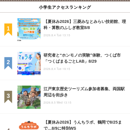
小学生アクセスランキング
【夏休み2026】三菱みなとみらい技術館、理
科・算数のふしぎ教室8/8
2026.8.4 Tue 13:15
研究者と“ホンモノの実験”体験、つくば市
「つくばまるごとLAB」8/29
2026.8.4 Tue 19:15
江戸東京歴史ツーリズム参加者募集、両国駅
周辺を街歩き
2026.8.5 Wed 13:15
【夏休み2026】うんちラボ、鶴岡で8/25ま
で…8/9に特別WS