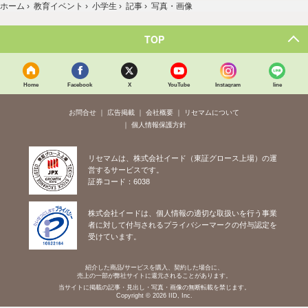
ホーム
›
教育イベント
›
小学生
›
記事
›
写真・画像
TOP
Home
Facebook
X
YouTube
Instagram
line
お問合せ
広告掲載
会社概要
リセマムについて
個人情報保護方針
リセマムは、株式会社イード（東証グロース上場）の運
営するサービスです。
証券コード：6038
株式会社イードは、個人情報の適切な取扱いを行う事業
者に対して付与されるプライバシーマークの付与認定を
受けています。
紹介した商品/サービスを購入、契約した場合に、
売上の一部が弊社サイトに還元されることがあります。
当サイトに掲載の記事・見出し・写真・画像の無断転載を禁じます。
Copyright © 2026 IID, Inc.