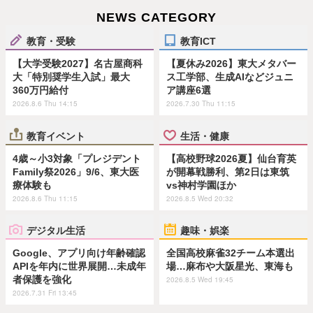
NEWS CATEGORY
教育・受験
教育ICT
【大学受験2027】名古屋商科
【夏休み2026】東大メタバー
大「特別奨学生入試」最大
ス工学部、生成AIなどジュニ
360万円給付
ア講座6選
2026.8.6 Thu 14:15
2026.7.30 Thu 11:15
教育イベント
生活・健康
4歳～小3対象「プレジデント
【高校野球2026夏】仙台育英
Family祭2026」9/6、東大医
が開幕戦勝利、第2日は東筑
療体験も
vs神村学園ほか
2026.8.6 Thu 11:15
2026.8.5 Wed 20:32
デジタル生活
趣味・娯楽
Google、アプリ向け年齢確認
全国高校麻雀32チーム本選出
APIを年内に世界展開…未成年
場…麻布や大阪星光、東海も
者保護を強化
2026.8.5 Wed 19:45
2026.7.31 Fri 13:45