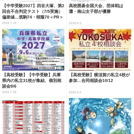
【中学受験2027】四谷大塚、第2
高校囲碁全国大会、団体戦は
回合不合判定テスト（7/5実施）
灘・南山女子部が優勝
偏差値…筑駒74・桜蔭70＜PR＞
2026.7.10
2026.8.5
【高校受験】【中学受験】兵庫
【高校受験】横須賀の私立4校が
県内の私立31校が集結、個別相
参加…合同相談会10/12
談会9/6
2026.7.28
2026.8.5