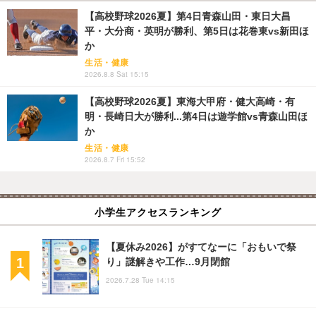
【高校野球2026夏】第4日青森山田・東日大昌
平・大分商・英明が勝利、第5日は花巻東vs新田ほ
か
生活・健康
2026.8.8 Sat 15:15
【高校野球2026夏】東海大甲府・健大高崎・有
明・長崎日大が勝利...第4日は遊学館vs青森山田ほ
か
生活・健康
2026.8.7 Fri 15:52
小学生アクセスランキング
【夏休み2026】がすてなーに「おもいで祭
り」謎解きや工作…9月閉館
2026.7.28 Tue 14:15