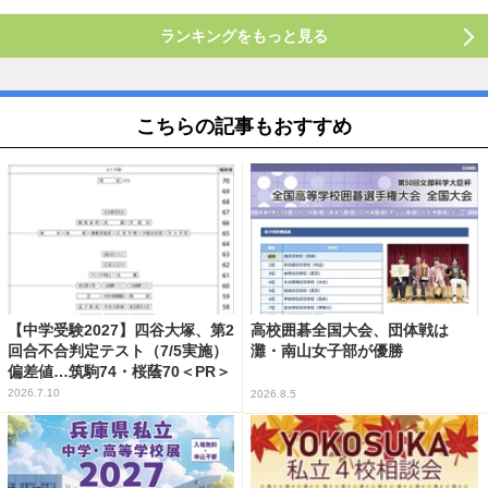
ランキングをもっと見る
こちらの記事もおすすめ
【中学受験2027】四谷大塚、第2
高校囲碁全国大会、団体戦は
回合不合判定テスト（7/5実施）
灘・南山女子部が優勝
偏差値…筑駒74・桜蔭70＜PR＞
2026.7.10
2026.8.5