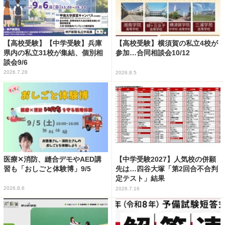
【高校受験】【中学受験】兵庫
【高校受験】横須賀の私立4校が
県内の私立31校が集結、個別相
参加…合同相談会10/12
談会9/6
2026.7.28
2026.8.5
医療✕消防、縫合デモやAED講
【中学受験2027】人気校の併願
習も「おしごと体験博」9/5
先は…四谷大塚「第2回合不合判
定テスト」結果
2026.8.6
2026.7.16