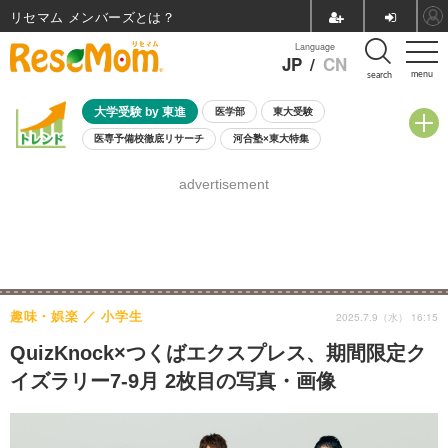
リセマム メンバーズ
Language
JP
/
CN
menu
search
大学受験 by 東進
医学部
東大受験
医専予備校徹底リサーチ
河合塾×東大特集
親子で考える大学選び
高校受験
中学受験
小学校受験
advertisement
共通テスト
夏休み
8月開催学校説明会・相談会
8月開催イベント・WS
全国公立高校 過去問
人気記事
自由研究教材（小学生向け）
自由研究教材（中学生向け）
ランキング
趣味・娯楽
小学生
2025.7.9（水） 16:15
QuizKnock×つくばエクスプレス、期間限定ク
イズラリー7-9月 2枚目の写真・画像