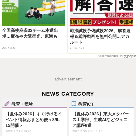
全国高校麻雀32チーム本選出
司法試験予備試験2026、解答速
場…麻布や大阪星光、東海も
報＆総評動画を無料公開…アガ
ルート
2026.8.5
2026.7.21
Recommended by
advertisement
NEWS CATEGORY
教育・受験
教育ICT
【夏休み2026】すぐ行けるイ
【夏休み2026】東大メタバー
ベント情報おまとめ便＜8/9-
ス工学部、生成AIなどジュニ
15開催＞
ア講座6選
2026.8.7 Fri 19:45
2026.7.30 Thu 11:15