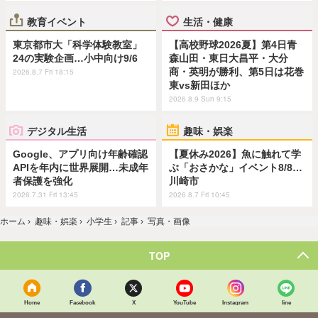
教育イベント
生活・健康
東京都市大「科学体験教室」
【高校野球2026夏】第4日青
24の実験企画…小中向け9/6
森山田・東日大昌平・大分
商・英明が勝利、第5日は花巻
2026.8.7 Fri 18:15
東vs新田ほか
2026.8.9 Sun 9:15
デジタル生活
趣味・娯楽
Google、アプリ向け年齢確認
【夏休み2026】魚に触れて学
APIを年内に世界展開…未成年
ぶ「おさかな」イベント8/8…
者保護を強化
川崎市
2026.7.31 Fri 13:45
2026.8.7 Fri 10:45
ホーム
›
趣味・娯楽
›
小学生
›
記事
›
写真・画像
TOP
Home
Facebook
X
YouTube
Instagram
line