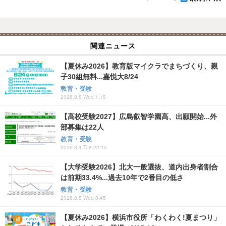
関連ニュース
【夏休み2026】教育版マイクラでまちづくり、親
子30組無料...嘉悦大8/24
教育・受験
2026.8.5 Wed 1:15
【高校受験2027】広島叡智学園高、出願開始...外
部募集は22人
教育・受験
2026.8.4 Tue 22:15
【大学受験2026】北大一般選抜、道内出身者割合
は前期33.4%...過去10年で2番目の低さ
教育・受験
2026.8.5 Wed 0:45
【夏休み2026】横浜市役所「わくわく!夏まつり」