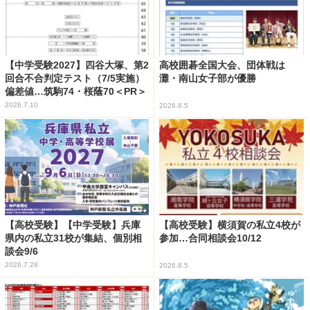
【中学受験2027】四谷大塚、第2
高校囲碁全国大会、団体戦は
回合不合判定テスト（7/5実施）
灘・南山女子部が優勝
偏差値…筑駒74・桜蔭70＜PR＞
2026.7.10
2026.8.5
【高校受験】【中学受験】兵庫
【高校受験】横須賀の私立4校が
県内の私立31校が集結、個別相
参加…合同相談会10/12
談会9/6
2026.7.28
2026.8.5