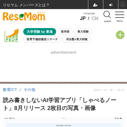
リセマム メンバーズ
Language
JP
/
CN
menu
search
大学受験 by 東進
医学部
東大受験
医専予備校徹底リサーチ
河合塾×東大特集
親子で考える大学選び
高校受験
中学受験
小学校受験
advertisement
共通テスト
夏休み
8月開催学校説明会・相談会
8月開催イベント・WS
全国公立高校 過去問
人気記事
自由研究教材（小学生向け）
自由研究教材（中学生向け）
ランキング
教育ICT
その他
2025.7.10（木） 19:15
読み書きしないAI学習アプリ「しゃべるノー
ト」8月リリース 2枚目の写真・画像