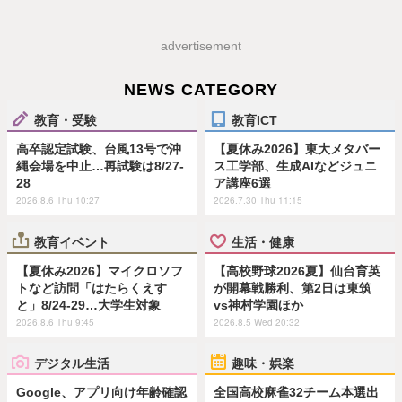
advertisement
NEWS CATEGORY
教育・受験
教育ICT
高卒認定試験、台風13号で沖
【夏休み2026】東大メタバー
縄会場を中止…再試験は8/27-
ス工学部、生成AIなどジュニ
28
ア講座6選
2026.8.6 Thu 10:27
2026.7.30 Thu 11:15
教育イベント
生活・健康
【夏休み2026】マイクロソフ
【高校野球2026夏】仙台育英
トなど訪問「はたらくえす
が開幕戦勝利、第2日は東筑
と」8/24-29…大学生対象
vs神村学園ほか
2026.8.6 Thu 9:45
2026.8.5 Wed 20:32
デジタル生活
趣味・娯楽
Google、アプリ向け年齢確認
全国高校麻雀32チーム本選出