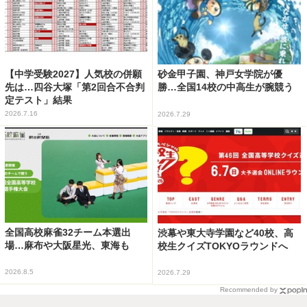
【中学受験2027】人気校の併願
砂金甲子園、神戸女学院が優
先は…四谷大塚「第2回合不合判
勝…全国14校の中高生が腕競う
定テスト」結果
2026.7.16
2026.7.29
全国高校麻雀32チーム本選出
渋幕や東大寺学園など40校、高
場…麻布や大阪星光、東海も
校生クイズTOKYOラウンドへ
2026.8.5
2026.7.29
Recommended by