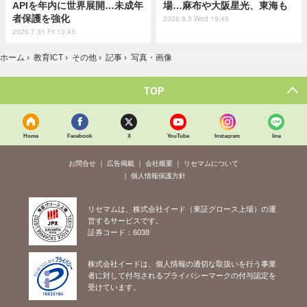
APIを年内に世界展開…未成年
場…麻布や大阪星光、東海も
者保護を強化
2026.8.5 Wed 19:45
2026.7.31 Fri 13:45
ホーム
›
教育ICT
›
その他
›
記事
›
写真・画像
TOP
Home
Facebook
X
YouTube
Instagram
line
お問合せ
広告掲載
会社概要
リセマムについて
個人情報保護方針
リセマムは、株式会社イード（東証グロース上場）の運
営するサービスです。
証券コード：6038
株式会社イードは、個人情報の適切な取扱いを行う事業
者に対して付与されるプライバシーマークの付与認定を
受けています。