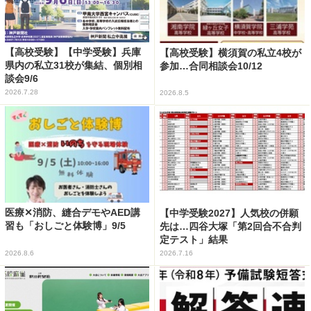
【高校受験】【中学受験】兵庫
【高校受験】横須賀の私立4校が
県内の私立31校が集結、個別相
参加…合同相談会10/12
談会9/6
2026.7.28
2026.8.5
医療✕消防、縫合デモやAED講
【中学受験2027】人気校の併願
習も「おしごと体験博」9/5
先は…四谷大塚「第2回合不合判
定テスト」結果
2026.8.6
2026.7.16