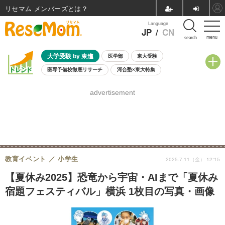
リセマム メンバーズ
Language
JP
/
CN
menu
search
大学受験 by 東進
医学部
東大受験
医専予備校徹底リサーチ
河合塾×東大特集
親子で考える大学選び
高校受験
中学受験
小学校受験
advertisement
共通テスト
夏休み
8月開催学校説明会・相談会
8月開催イベント・WS
全国公立高校 過去問
人気記事
自由研究教材（小学生向け）
自由研究教材（中学生向け）
ランキング
教育イベント
小学生
2025.7.11（金） 12:15
【夏休み2025】恐竜から宇宙・AIまで「夏休み
宿題フェスティバル」横浜 1枚目の写真・画像