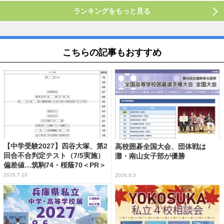
ランキングをもっと見る
こちらの記事もおすすめ
【中学受験2027】四谷大塚、第2
高校囲碁全国大会、団体戦は
回合不合判定テスト（7/5実施）
灘・南山女子部が優勝
偏差値…筑駒74・桜蔭70＜PR＞
2026.7.10
2026.8.5