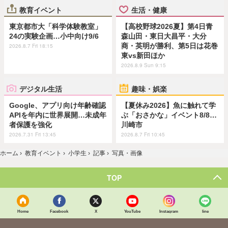
教育イベント
生活・健康
東京都市大「科学体験教室」
【高校野球2026夏】第4日青
24の実験企画…小中向け9/6
森山田・東日大昌平・大分
商・英明が勝利、第5日は花巻
2026.8.7 Fri 18:15
東vs新田ほか
2026.8.9 Sun 9:15
デジタル生活
趣味・娯楽
Google、アプリ向け年齢確認
【夏休み2026】魚に触れて学
APIを年内に世界展開…未成年
ぶ「おさかな」イベント8/8…
者保護を強化
川崎市
2026.7.31 Fri 13:45
2026.8.7 Fri 10:45
ホーム
›
教育イベント
›
小学生
›
記事
›
写真・画像
TOP
Home
Facebook
X
YouTube
Instagram
line