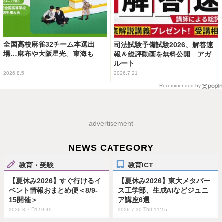
全国高校麻雀32チーム本選出
司法試験予備試験2026、解答速
場…麻布や大阪星光、東海も
報＆総評動画を無料公開…アガ
ルート
2026.8.5
2026.7.21
Recommended by
advertisement
NEWS CATEGORY
教育・受験
教育ICT
【夏休み2026】すぐ行けるイ
【夏休み2026】東大メタバー
ベント情報おまとめ便＜8/9-
ス工学部、生成AIなどジュニ
15開催＞
ア講座6選
2026.8.7 Fri 19:45
2026.7.30 Thu 11:15