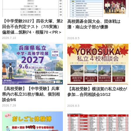
【中学受験2027】四谷大塚、第2
高校囲碁全国大会、団体戦は
回合不合判定テスト（7/5実施）
灘・南山女子部が優勝
偏差値…筑駒74・桜蔭70＜PR＞
2026.7.10
2026.8.5
【高校受験】【中学受験】兵庫
【高校受験】横須賀の私立4校が
県内の私立31校が集結、個別相
参加…合同相談会10/12
談会9/6
2026.7.28
2026.8.5