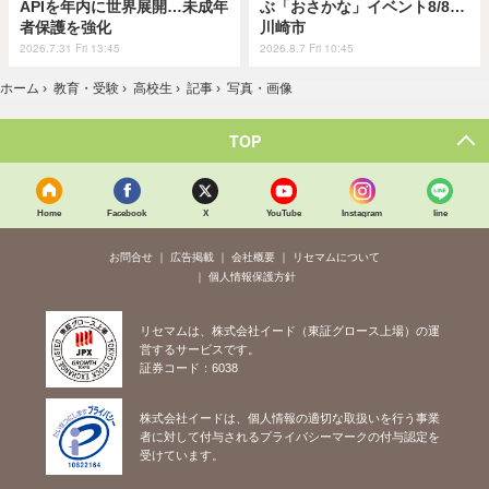
APIを年内に世界展開…未成年
ぶ「おさかな」イベント8/8…
者保護を強化
川崎市
2026.7.31 Fri 13:45
2026.8.7 Fri 10:45
ホーム
›
教育・受験
›
高校生
›
記事
›
写真・画像
TOP
Home
Facebook
X
YouTube
Instagram
line
お問合せ
広告掲載
会社概要
リセマムについて
個人情報保護方針
リセマムは、株式会社イード（東証グロース上場）の運
営するサービスです。
証券コード：6038
株式会社イードは、個人情報の適切な取扱いを行う事業
者に対して付与されるプライバシーマークの付与認定を
受けています。