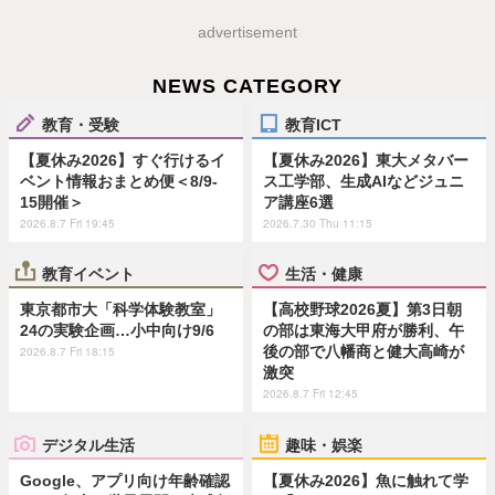
advertisement
NEWS CATEGORY
教育・受験
教育ICT
【夏休み2026】すぐ行けるイ
【夏休み2026】東大メタバー
ベント情報おまとめ便＜8/9-
ス工学部、生成AIなどジュニ
15開催＞
ア講座6選
2026.8.7 Fri 19:45
2026.7.30 Thu 11:15
教育イベント
生活・健康
東京都市大「科学体験教室」
【高校野球2026夏】第3日朝
24の実験企画…小中向け9/6
の部は東海大甲府が勝利、午
後の部で八幡商と健大高崎が
2026.8.7 Fri 18:15
激突
2026.8.7 Fri 12:45
デジタル生活
趣味・娯楽
Google、アプリ向け年齢確認
【夏休み2026】魚に触れて学