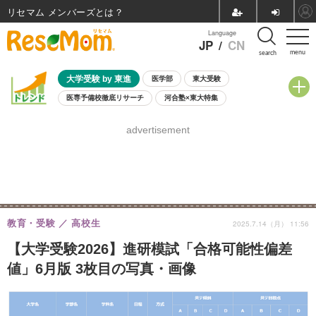
リセマム メンバーズ
Language
JP
/
CN
menu
search
大学受験 by 東進
医学部
東大受験
医専予備校徹底リサーチ
河合塾×東大特集
親子で考える大学選び
高校受験
中学受験
小学校受験
advertisement
共通テスト
夏休み
8月開催学校説明会・相談会
8月開催イベント・WS
全国公立高校 過去問
人気記事
自由研究教材（小学生向け）
自由研究教材（中学生向け）
ランキング
教育・受験
高校生
2025.7.14（月） 11:56
【大学受験2026】進研模試「合格可能性偏差
値」6月版 3枚目の写真・画像