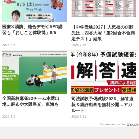
医療✕消防、縫合デモやAED講
【中学受験2027】人気校の併願
習も「おしごと体験博」9/5
先は…四谷大塚「第2回合不合判
定テスト」結果
2026.8.6
2026.7.16
全国高校麻雀32チーム本選出
司法試験予備試験2026、解答速
場…麻布や大阪星光、東海も
報＆総評動画を無料公開…アガ
ルート
2026.8.5
2026.7.21
Recommended by