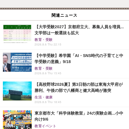
関連ニュース
【大学受験2027】京都府立大、募集人員を増員...
文学部は一般選抜も拡大
教育・受験
2026.8.6 Thu 22:15
【中学受験】希学園「AI・SNS時代の子育てと中
学受験の意義」9/18
教育・受験
2026.8.6 Thu 15:45
【高校野球2026夏】第3日朝の部は東海大甲府が
勝利、午後の部で八幡商と健大高崎が激突
生活・健康
2026.8.6 Thu 18:45
東京都市大「科学体験教室」24の実験企画...小中
向け9/6
教育イベント