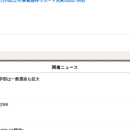
0万円以上可/寮費無料/サポート充実/日払い対応
関連ニュース
文学部は一般選抜も拡大
9/6