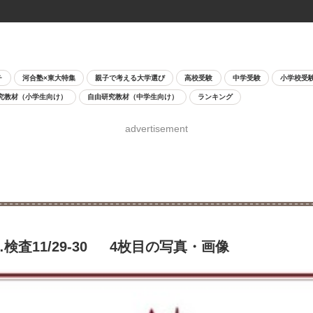
チ
河合塾×東大特集
親子で考える大学選び
高校受験
中学受験
小学校受
究教材（小学生向け）
自由研究教材（中学生向け）
ランキング
advertisement
査11/29-30 4枚目の写真・画像