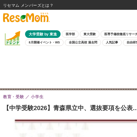
リセマム メンバーズ
大学受験 by 東進
医学部
東大受験
医専予備校徹底リサー
8月開催イベント・WS
全国公立高校 過去問
人気記事
自由研
教育・受験
小学生
【中学受験2026】青森県立中、選抜要項を公表…検