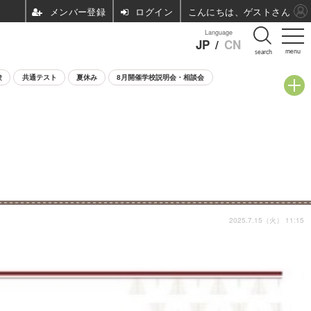
ログイン
こんにちは、ゲストさん
Language
JP
/
CN
menu
search
験
共通テスト
夏休み
8月開催学校説明会・相談会
2025.7.15（火） 11:15