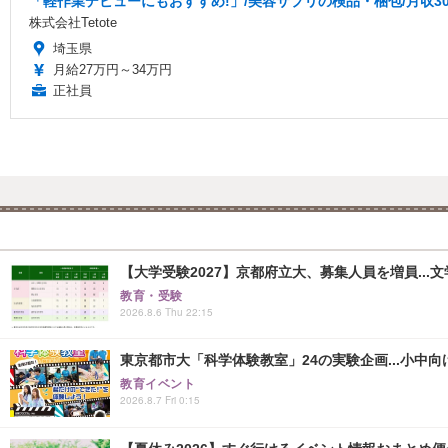
「軽作業デビューにもおすすめ!」/美容サプリの検品・梱包/月収3
株式会社Tetote
埼玉県
月給27万円～34万円
正社員
【大学受験2027】京都府立大、募集人員を増員...
教育・受験
2026.8.6 Thu 22:15
東京都市大「科学体験教室」24の実験企画...小中向け
教育イベント
2026.8.7 Fri 0:15