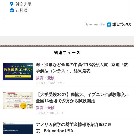
神奈川県
正社員
Sponsored by
関連ニュース
灘・渋幕など全国の中高生18名が入賞...京進「数
学解法コンテスト」結果発表
教育・受験
2026.8.5 Wed 22:15
【大学受験2027】獨協大、イブニング試験導入...
全国13会場で夕方から試験開始
教育・受験
2026.8.6 Thu 20:15
アメリカ留学の奨学金情報を紹介8/27東
京...EducationUSA