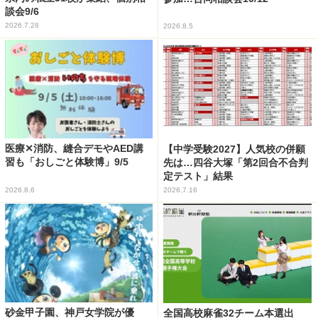
談会9/6
2026.7.28
2026.8.5
医療✕消防、縫合デモやAED講
【中学受験2027】人気校の併願
習も「おしごと体験博」9/5
先は…四谷大塚「第2回合不合判
定テスト」結果
2026.8.6
2026.7.16
砂金甲子園、神戸女学院が優
全国高校麻雀32チーム本選出