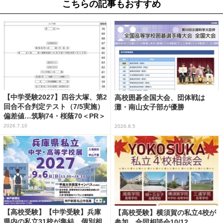
こちらの記事もおすすめ
【中学受験2027】四谷大塚、第2
高校囲碁全国大会、団体戦は
回合不合判定テスト（7/5実施）
灘・南山女子部が優勝
偏差値…筑駒74・桜蔭70＜PR＞
2026.7.10
2026.8.5
【高校受験】【中学受験】兵庫
【高校受験】横須賀の私立4校が
県内の私立31校が集結、個別相
参加…合同相談会10/12