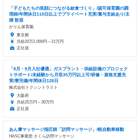
「子どもたちの笑顔につながる給食づくり」/認可保育園の調
理師/年間休日110日以上でプライベート充実/賞与支給あり/主
婦 歓迎
かりん保育園
東京都
月給20万2,000円～21万円
正社員
「8月・9月入社優遇」ガスプラント・供給設備のプロジェク
トサポート/未経験から月収35万円以上可/研修・資格支援充
実/寮完備/年間休日126日
株式会社トクシントラスト
大阪府
月給25万円～30万円
正社員
あん摩マッサージ指圧師「訪問マッサージ」/軽自動車移動
HASC事業団 さくら訪問マッサージ