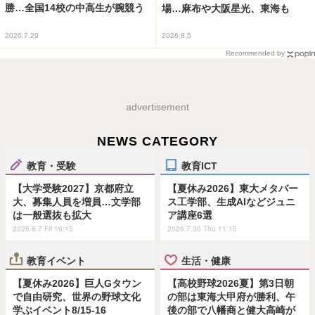
勝…全国14校の中高生が腕競う
場…麻布や大阪星光、東海も
2026.7.29
2026.8.5
Recommended by
advertisement
NEWS CATEGORY
教育・受験
教育ICT
【大学受験2027】京都府立
【夏休み2026】東大メタバー
大、募集人員を増員…文学部
ス工学部、生成AIなどジュニ
は一般選抜も拡大
ア講座6選
2026.8.7 Fri 16:15
2026.7.30 Thu 11:15
教育イベント
生活・健康
【夏休み2026】巨人Gタウン
【高校野球2026夏】第3日朝
で自由研究、世界の野球文化
の部は東海大甲府が勝利、午
学ぶイベント8/15-16
後の部で八幡商と健大高崎が