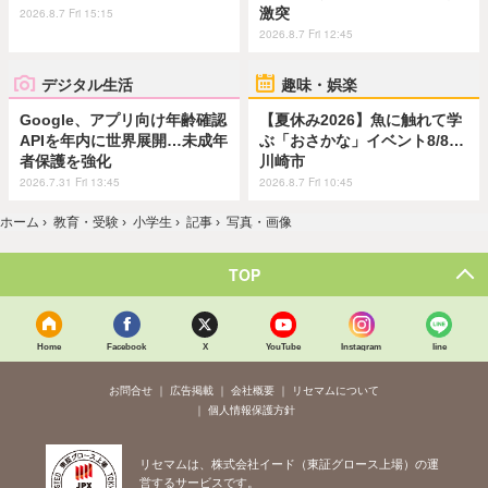
激突
2026.8.7 Fri 15:15
2026.8.7 Fri 12:45
デジタル生活
趣味・娯楽
Google、アプリ向け年齢確認
【夏休み2026】魚に触れて学
APIを年内に世界展開…未成年
ぶ「おさかな」イベント8/8…
者保護を強化
川崎市
2026.7.31 Fri 13:45
2026.8.7 Fri 10:45
ホーム
›
教育・受験
›
小学生
›
記事
›
写真・画像
TOP
Home
Facebook
X
YouTube
Instagram
line
お問合せ
広告掲載
会社概要
リセマムについて
個人情報保護方針
リセマムは、株式会社イード（東証グロース上場）の運
営するサービスです。