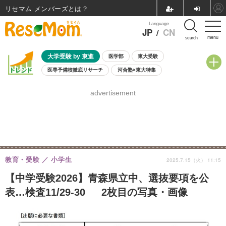
リセマム メンバーズ
Language
JP
/
CN
menu
search
大学受験 by 東進
医学部
東大受験
医専予備校徹底リサーチ
河合塾×東大特集
親子で考える大学選び
高校受験
中学受験
小学校受験
advertisement
共通テスト
夏休み
8月開催学校説明会・相談会
8月開催イベント・WS
全国公立高校 過去問
人気記事
自由研究教材（小学生向け）
自由研究教材（中学生向け）
ランキング
教育・受験
小学生
2025.7.15（火） 11:15
【中学受験2026】青森県立中、選抜要項を公
表…検査11/29-30 2枚目の写真・画像