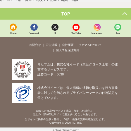
TOP
Home
Facebook
X
YouTube
Instagram
line
お問合せ
広告掲載
会社概要
リセマムについて
個人情報保護方針
リセマムは、株式会社イード（東証グロース上場）の運
営するサービスです。
証券コード：6038
株式会社イードは、個人情報の適切な取扱いを行う事業
者に対して付与されるプライバシーマークの付与認定を
受けています。
紹介した商品/サービスを購入、契約した場合に、
売上の一部が弊社サイトに還元されることがあります。
当サイトに掲載の記事・見出し・写真・画像の無断転載を禁じます。
Copyright © 2026 IID, Inc.
advertisement