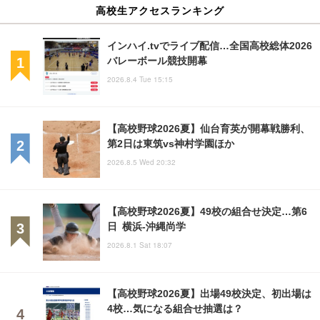
高校生アクセスランキング
インハイ.tvでライブ配信…全国高校総体2026
バレーボール競技開幕
2026.8.4 Tue 15:15
【高校野球2026夏】仙台育英が開幕戦勝利、
第2日は東筑vs神村学園ほか
2026.8.5 Wed 20:32
【高校野球2026夏】49校の組合せ決定…第6
日 横浜-沖縄尚学
2026.8.1 Sat 18:07
【高校野球2026夏】出場49校決定、初出場は
4校…気になる組合せ抽選は？