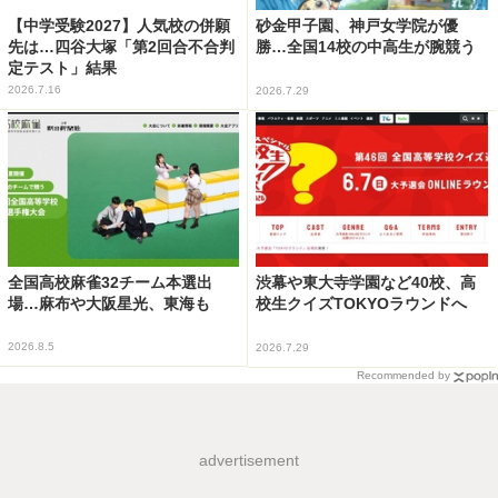
【中学受験2027】人気校の併願
砂金甲子園、神戸女学院が優
先は…四谷大塚「第2回合不合判
勝…全国14校の中高生が腕競う
定テスト」結果
2026.7.16
2026.7.29
全国高校麻雀32チーム本選出
渋幕や東大寺学園など40校、高
場…麻布や大阪星光、東海も
校生クイズTOKYOラウンドへ
2026.8.5
2026.7.29
Recommended by
advertisement