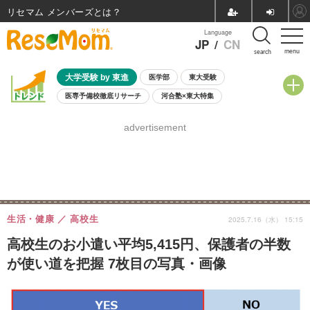
リセマム メンバーズ
Language
JP
/
CN
menu
search
大学受験 by 東進
医学部
東大受験
医専予備校徹底リサーチ
河合塾×東大特集
親子で考える大学選び
高校受験
中学受験
小学校受験
advertisement
共通テスト
夏休み
8月開催学校説明会・相談会
8月開催イベント・WS
全国公立高校 過去問
人気記事
自由研究教材（小学生向け）
自由研究教材（中学生向け）
ランキング
生活・健康
高校生
2025.7.16（水） 15:15
高校生のお小遣い平均5,415円、保護者の半数
が使い道を把握 7枚目の写真・画像