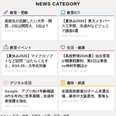
NEWS CATEGORY
教育・受験
教育ICT
高校生が志願したい大学・関
【夏休み2026】東大メタバー
西…2位は関西大、1位は？
ス工学部、生成AIなどジュニ
ア講座6選
2026.8.6 Thu 9:15
2026.7.30 Thu 11:15
教育イベント
生活・健康
【夏休み2026】マイクロソフ
【高校野球2026夏】仙台育英
トなど訪問「はたらくえす
が開幕戦勝利、第2日は東筑
と」8/24-29…大学生対象
vs神村学園ほか
2026.8.6 Thu 9:45
2026.8.5 Wed 20:32
デジタル生活
趣味・娯楽
Google、アプリ向け年齢確認
全国高校麻雀32チーム本選出
APIを年内に世界展開…未成年
場…麻布や大阪星光、東海も
者保護を強化
2026.8.5 Wed 19:45
2026.7.31 Fri 13:45
ホーム
›
生活・健康
›
高校生
›
記事
›
写真・画像