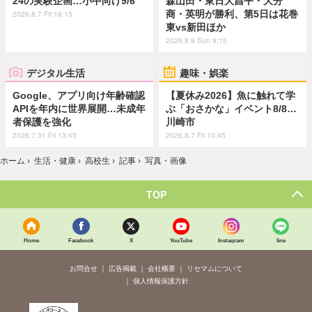
24の実験企画…小中向け9/6
森山田・東日大昌平・大分
商・英明が勝利、第5日は花巻
2026.8.7 Fri 18:15
東vs新田ほか
2026.8.9 Sun 9:15
デジタル生活
趣味・娯楽
Google、アプリ向け年齢確認
【夏休み2026】魚に触れて学
APIを年内に世界展開…未成年
ぶ「おさかな」イベント8/8…
者保護を強化
川崎市
2026.7.31 Fri 13:45
2026.8.7 Fri 10:45
ホーム
›
生活・健康
›
高校生
›
記事
›
写真・画像
TOP
Home
Facebook
X
YouTube
Instagram
line
お問合せ
広告掲載
会社概要
リセマムについて
個人情報保護方針