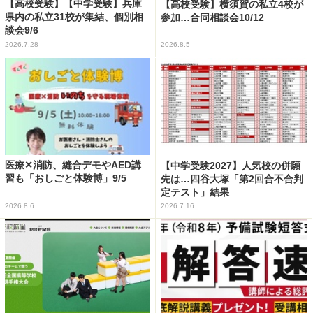
【高校受験】【中学受験】兵庫
【高校受験】横須賀の私立4校が
県内の私立31校が集結、個別相
参加…合同相談会10/12
談会9/6
2026.7.28
2026.8.5
医療✕消防、縫合デモやAED講
【中学受験2027】人気校の併願
習も「おしごと体験博」9/5
先は…四谷大塚「第2回合不合判
定テスト」結果
2026.8.6
2026.7.16