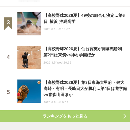
【高校野球2026夏】49校の組合せ決定…第6
日 横浜-沖縄尚学
2026.8.1 Sat 18:07
【高校野球2026夏】仙台育英が開幕戦勝利、
第2日は東筑vs神村学園ほか
2026.8.5 Wed 20:32
【高校野球2026夏】第3日東海大甲府・健大
高崎・有明・長崎日大が勝利…第4日は遊学館
vs青森山田ほか
2026.8.8 Sat 9:52
ランキングをもっと見る