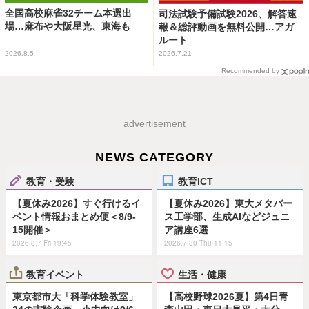
全国高校麻雀32チーム本選出
司法試験予備試験2026、解答速
場…麻布や大阪星光、東海も
報＆総評動画を無料公開…アガ
ルート
2026.8.5
2026.7.21
Recommended by
advertisement
NEWS CATEGORY
教育・受験
教育ICT
【夏休み2026】すぐ行けるイ
【夏休み2026】東大メタバー
ベント情報おまとめ便＜8/9-
ス工学部、生成AIなどジュニ
15開催＞
ア講座6選
2026.8.7 Fri 19:45
2026.7.30 Thu 11:15
教育イベント
生活・健康
東京都市大「科学体験教室」
【高校野球2026夏】第4日青