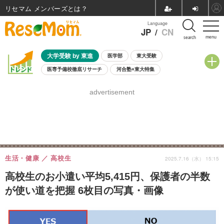
リセマム メンバーズ
Language
JP
/
CN
menu
search
大学受験 by 東進
医学部
東大受験
医専予備校徹底リサーチ
河合塾×東大特集
親子で考える大学選び
高校受験
中学受験
小学校受験
advertisement
共通テスト
夏休み
8月開催学校説明会・相談会
8月開催イベント・WS
全国公立高校 過去問
人気記事
自由研究教材（小学生向け）
自由研究教材（中学生向け）
ランキング
生活・健康
高校生
2025.7.16（水） 15:15
高校生のお小遣い平均5,415円、保護者の半数
が使い道を把握 6枚目の写真・画像