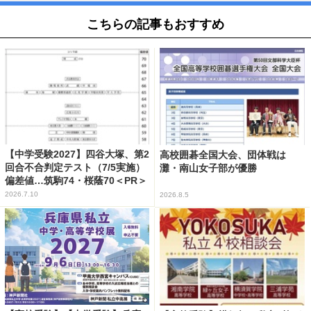
こちらの記事もおすすめ
【中学受験2027】四谷大塚、第2
高校囲碁全国大会、団体戦は
回合不合判定テスト（7/5実施）
灘・南山女子部が優勝
偏差値…筑駒74・桜蔭70＜PR＞
2026.7.10
2026.8.5