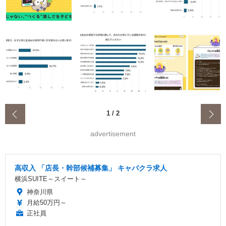
‹
1
/
2
advertisement
高収入 「店長・幹部候補募集」 キャバクラ求人
横浜SUITE～スイート～
神奈川県
月給50万円～
正社員