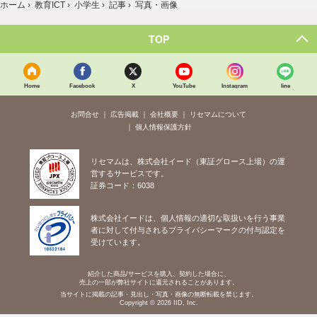
ホーム
›
教育ICT
›
小学生
›
記事
›
写真・画像
TOP
Home
Facebook
X
YouTube
Instagram
line
お問合せ
広告掲載
会社概要
リセマムについて
個人情報保護方針
リセマムは、株式会社イード（東証グロース上場）の運
営するサービスです。
証券コード：6038
株式会社イードは、個人情報の適切な取扱いを行う事業
者に対して付与されるプライバシーマークの付与認定を
受けています。
紹介した商品/サービスを購入、契約した場合に、
売上の一部が弊社サイトに還元されることがあります。
当サイトに掲載の記事・見出し・写真・画像の無断転載を禁じます。
Copyright © 2026 IID, Inc.