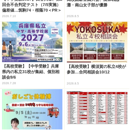
回合不合判定テスト（7/5実施）
灘・南山女子部が優勝
偏差値…筑駒74・桜蔭70＜PR＞
2026.7.10
2026.8.5
【高校受験】【中学受験】兵庫
【高校受験】横須賀の私立4校が
県内の私立31校が集結、個別相
参加…合同相談会10/12
談会9/6
2026.7.28
2026.8.5