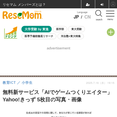
リセマム メンバーズ
Language
JP
/
CN
menu
search
大学受験 by 東進
医学部
東大受験
医専予備校徹底リサーチ
河合塾×東大特集
親子で考える大学選び
高校受験
中学受験
小学校受験
advertisement
共通テスト
夏休み
8月開催学校説明会・相談会
8月開催イベント・WS
全国公立高校 過去問
人気記事
自由研究教材（小学生向け）
自由研究教材（中学生向け）
ランキング
教育ICT
小学生
2025.7.16（水） 19:15
無料新サービス「AIでゲームつくりエイター」
Yahoo!きっず 5枚目の写真・画像