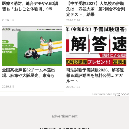
医療✕消防、縫合デモやAED講
【中学受験2027】人気校の併願
習も「おしごと体験博」9/5
先は…四谷大塚「第2回合不合判
定テスト」結果
2026.8.6
2026.7.16
全国高校麻雀32チーム本選出
司法試験予備試験2026、解答速
場…麻布や大阪星光、東海も
報＆総評動画を無料公開…アガ
ルート
2026.8.5
2026.7.21
Recommended by
advertisement