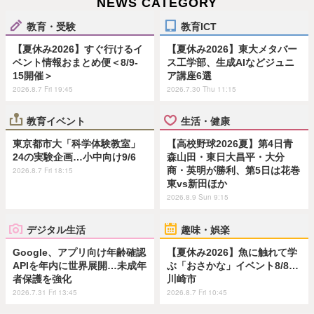
NEWS CATEGORY
教育・受験
教育ICT
【夏休み2026】すぐ行けるイ
【夏休み2026】東大メタバー
ベント情報おまとめ便＜8/9-
ス工学部、生成AIなどジュニ
15開催＞
ア講座6選
2026.8.7 Fri 19:45
2026.7.30 Thu 11:15
教育イベント
生活・健康
東京都市大「科学体験教室」
【高校野球2026夏】第4日青
24の実験企画…小中向け9/6
森山田・東日大昌平・大分
商・英明が勝利、第5日は花巻
2026.8.7 Fri 18:15
東vs新田ほか
2026.8.9 Sun 9:15
デジタル生活
趣味・娯楽
Google、アプリ向け年齢確認
【夏休み2026】魚に触れて学
APIを年内に世界展開…未成年
ぶ「おさかな」イベント8/8…
者保護を強化
川崎市
2026.7.31 Fri 13:45
2026.8.7 Fri 10:45