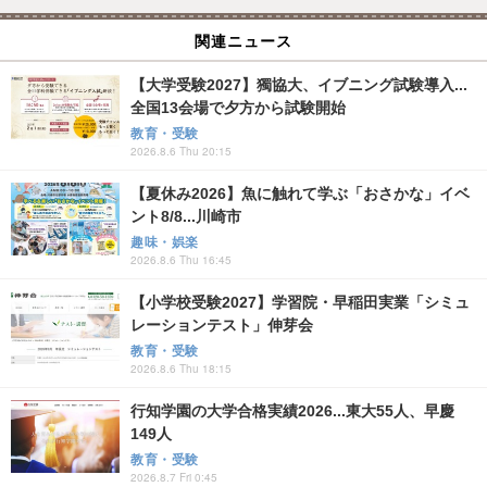
関連ニュース
【大学受験2027】獨協大、イブニング試験導入...
全国13会場で夕方から試験開始
教育・受験
2026.8.6 Thu 20:15
【夏休み2026】魚に触れて学ぶ「おさかな」イベ
ント8/8...川崎市
趣味・娯楽
2026.8.6 Thu 16:45
【小学校受験2027】学習院・早稲田実業「シミュ
レーションテスト」伸芽会
教育・受験
2026.8.6 Thu 18:15
行知学園の大学合格実績2026...東大55人、早慶
149人
教育・受験
2026.8.7 Fri 0:45