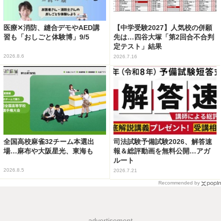
医療✕消防、縫合デモやAED講
【中学受験2027】人気校の併願
習も「おしごと体験博」9/5
先は…四谷大塚「第2回合不合判
定テスト」結果
2026.8.6
2026.7.16
全国高校麻雀32チーム本選出
司法試験予備試験2026、解答速
場…麻布や大阪星光、東海も
報＆総評動画を無料公開…アガ
ルート
2026.8.5
2026.7.21
Recommended by
advertisement