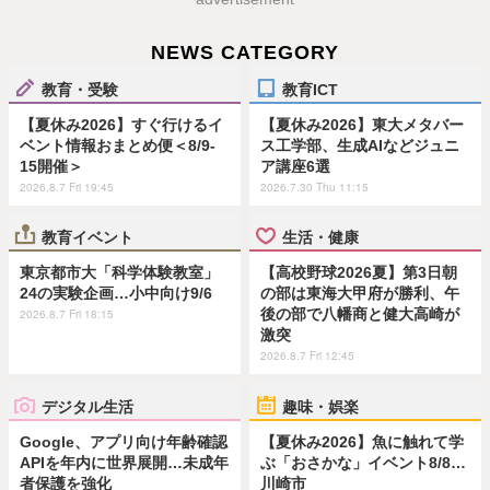
NEWS CATEGORY
教育・受験
教育ICT
【夏休み2026】すぐ行けるイ
【夏休み2026】東大メタバー
ベント情報おまとめ便＜8/9-
ス工学部、生成AIなどジュニ
15開催＞
ア講座6選
2026.8.7 Fri 19:45
2026.7.30 Thu 11:15
教育イベント
生活・健康
東京都市大「科学体験教室」
【高校野球2026夏】第3日朝
24の実験企画…小中向け9/6
の部は東海大甲府が勝利、午
後の部で八幡商と健大高崎が
2026.8.7 Fri 18:15
激突
2026.8.7 Fri 12:45
デジタル生活
趣味・娯楽
Google、アプリ向け年齢確認
【夏休み2026】魚に触れて学
APIを年内に世界展開…未成年
ぶ「おさかな」イベント8/8…
者保護を強化
川崎市