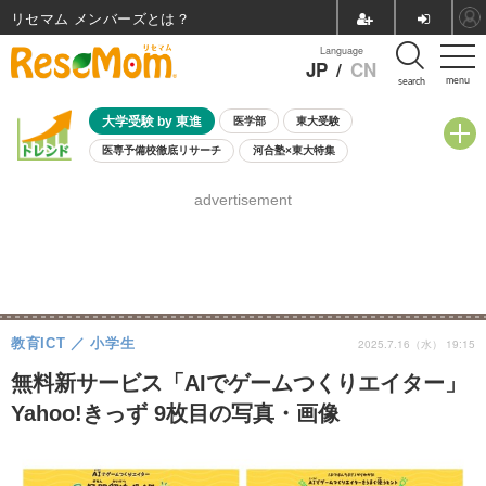
リセマム メンバーズ
Language
JP
/
CN
menu
search
大学受験 by 東進
医学部
東大受験
医専予備校徹底リサーチ
河合塾×東大特集
親子で考える大学選び
高校受験
中学受験
小学校受験
advertisement
共通テスト
夏休み
8月開催学校説明会・相談会
8月開催イベント・WS
全国公立高校 過去問
人気記事
自由研究教材（小学生向け）
自由研究教材（中学生向け）
ランキング
教育ICT
小学生
2025.7.16（水） 19:15
無料新サービス「AIでゲームつくりエイター」
Yahoo!きっず 9枚目の写真・画像