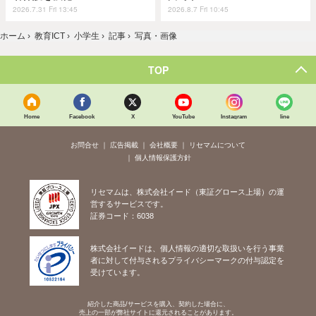
2026.7.31 Fri 13:45
2026.8.7 Fri 10:45
ホーム
›
教育ICT
›
小学生
›
記事
›
写真・画像
TOP
Home
Facebook
X
YouTube
Instagram
line
お問合せ
広告掲載
会社概要
リセマムについて
個人情報保護方針
リセマムは、株式会社イード（東証グロース上場）の運
営するサービスです。
証券コード：6038
株式会社イードは、個人情報の適切な取扱いを行う事業
者に対して付与されるプライバシーマークの付与認定を
受けています。
紹介した商品/サービスを購入、契約した場合に、
売上の一部が弊社サイトに還元されることがあります。