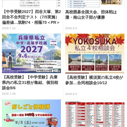
【中学受験2027】四谷大塚、第2
高校囲碁全国大会、団体戦は
回合不合判定テスト（7/5実施）
灘・南山女子部が優勝
偏差値…筑駒74・桜蔭70＜PR＞
2026.7.10
2026.8.5
【高校受験】【中学受験】兵庫
【高校受験】横須賀の私立4校が
県内の私立31校が集結、個別相
参加…合同相談会10/12
談会9/6
2026.7.28
2026.8.5