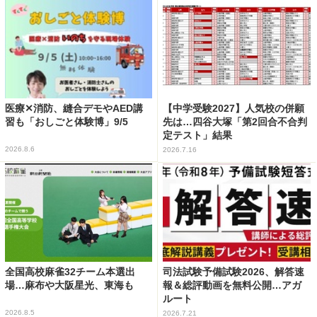
医療✕消防、縫合デモやAED講
【中学受験2027】人気校の併願
習も「おしごと体験博」9/5
先は…四谷大塚「第2回合不合判
定テスト」結果
2026.8.6
2026.7.16
全国高校麻雀32チーム本選出
司法試験予備試験2026、解答速
場…麻布や大阪星光、東海も
報＆総評動画を無料公開…アガ
ルート
2026.8.5
2026.7.21