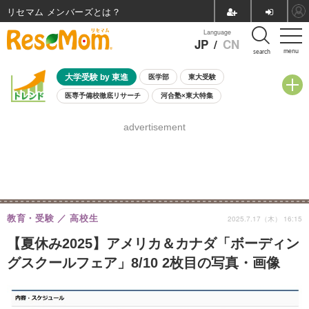
リセマム メンバーズ
Language
JP
/
CN
menu
search
大学受験 by 東進
医学部
東大受験
医専予備校徹底リサーチ
河合塾×東大特集
親子で考える大学選び
高校受験
中学受験
小学校受験
advertisement
共通テスト
夏休み
8月開催学校説明会・相談会
8月開催イベント・WS
全国公立高校 過去問
人気記事
自由研究教材（小学生向け）
自由研究教材（中学生向け）
ランキング
教育・受験
高校生
2025.7.17（木） 16:15
【夏休み2025】アメリカ＆カナダ「ボーディン
グスクールフェア」8/10 2枚目の写真・画像