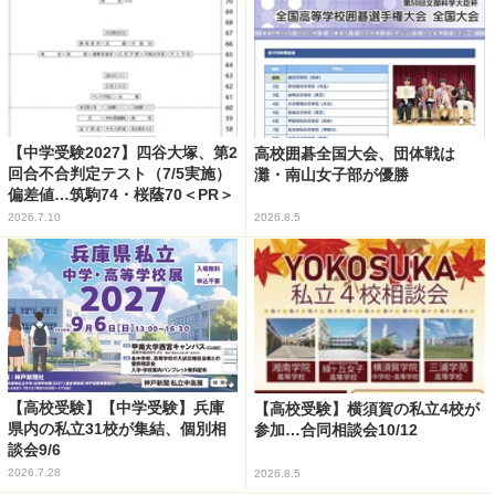
【中学受験2027】四谷大塚、第2
高校囲碁全国大会、団体戦は
回合不合判定テスト（7/5実施）
灘・南山女子部が優勝
偏差値…筑駒74・桜蔭70＜PR＞
2026.7.10
2026.8.5
【高校受験】【中学受験】兵庫
【高校受験】横須賀の私立4校が
県内の私立31校が集結、個別相
参加…合同相談会10/12
談会9/6
2026.7.28
2026.8.5