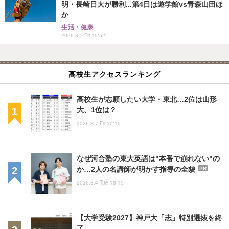
明・長崎日大が勝利...第4日は遊学館vs青森山田ほ
か
生活・健康
2026.8.7 Fri 15:52
高校生アクセスランキング
高校生が志願したい大学・東北…2位は山形
大、1位は？
2026.8.7 Fri 10:15
なぜ河合塾の東大英語は"本番で崩れない"の
か…2人の名講師が明かす指導の全貌
PR
2026.8.4 Tue 18:15
【大学受験2027】神戸大「志」特別選抜を終
了