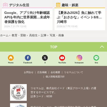
デジタル生活
趣味・娯楽
Google、アプリ向け年齢確認
【夏休み2026】魚に触れて学
APIを年内に世界展開…未成年
ぶ「おさかな」イベント8/8…
者保護を強化
川崎市
2026.7.31 Fri 13:45
2026.8.7 Fri 10:45
ホーム
›
教育・受験
›
高校生
›
記事
›
写真・画像
TOP
Home
Facebook
X
YouTube
Instagram
line
お問合せ
広告掲載
会社概要
リセマムについて
個人情報保護方針
リセマムは、株式会社イード（東証グロース上場）の運
営するサービスです。
証券コード：6038