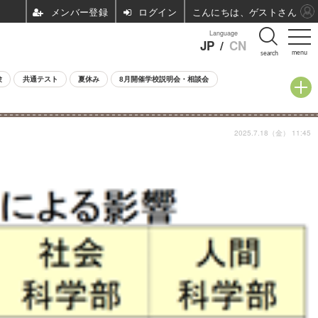
ログイン
こんにちは、ゲストさん
Language
JP
/
CN
menu
search
験
共通テスト
夏休み
8月開催学校説明会・相談会
2025.7.18（金） 11:45