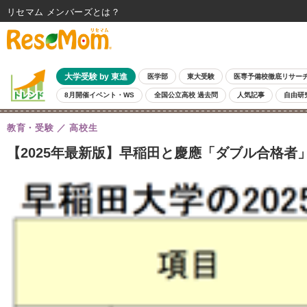
リセマム メンバーズ
大学受験 by 東進
医学部
東大受験
医専予備校徹底リサー
8月開催イベント・WS
全国公立高校 過去問
人気記事
自由研
教育・受験
高校生
【2025年最新版】早稲田と慶應「ダブル合格者