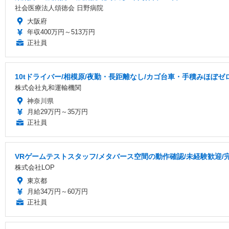
社会医療法人頌徳会 日野病院
大阪府
年収400万円～513万円
正社員
10tドライバー/相模原/夜勤・長距離なし/カゴ台車・手積みほぼゼ
株式会社丸和運輸機関
神奈川県
月給29万円～35万円
正社員
VRゲームテストスタッフ/メタバース空間の動作確認/未経験歓迎/
株式会社LOP
東京都
月給34万円～60万円
正社員