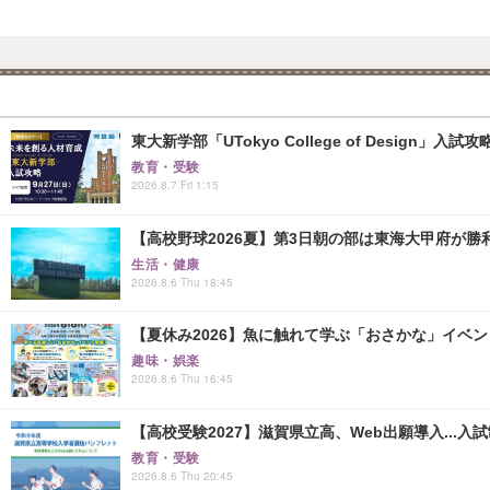
東大新学部「UTokyo College of Design」入試
教育・受験
2026.8.7 Fri 1:15
【高校野球2026夏】第3日朝の部は東海大甲府が
生活・健康
2026.8.6 Thu 18:45
【夏休み2026】魚に触れて学ぶ「おさかな」イベント8
趣味・娯楽
2026.8.6 Thu 16:45
【高校受験2027】滋賀県立高、Web出願導入...入
教育・受験
2026.8.6 Thu 20:45