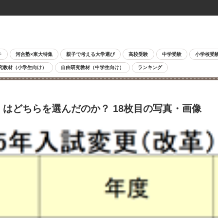
チ
河合塾×東大特集
親子で考える大学選び
高校受験
中学受験
小学校受
究教材（小学生向け）
自由研究教材（中学生向け）
ランキング
」はどちらを選んだのか？ 18枚目の写真・画像