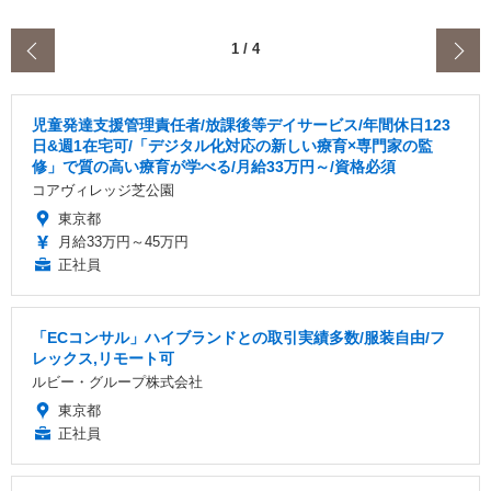
‹
1
/
4
児童発達支援管理責任者/放課後等デイサービス/年間休日123
日&週1在宅可/「デジタル化対応の新しい療育×専門家の監
修」で質の高い療育が学べる/月給33万円～/資格必須
コアヴィレッジ芝公園
東京都
月給33万円～45万円
正社員
「ECコンサル」ハイブランドとの取引実績多数/服装自由/フ
レックス,リモート可
ルビー・グループ株式会社
東京都
正社員