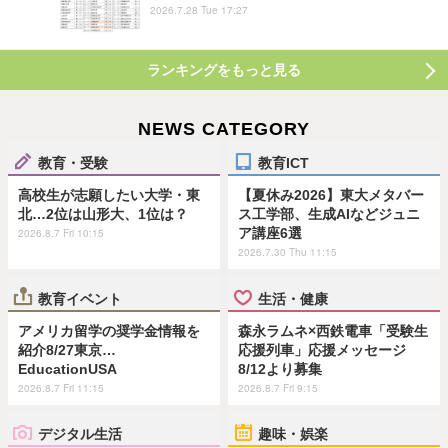
2026.7.28 Tue 17:27
ランキングをもっと見る
NEWS CATEGORY
教育・受験
教育ICT
高校生が志願したい大学・東
【夏休み2026】東大メタバー
北…2位は山形大、1位は？
ス工学部、生成AIなどジュニ
ア講座6選
2026.8.7 Fri 10:15
2026.7.30 Thu 11:15
教育イベント
生活・健康
アメリカ留学の奨学金情報を
森永ラムネ×西鉄電車「受験生
紹介8/27東京…
応援列車」応援メッセージ
EducationUSA
8/12より募集
2026.8.7 Fri 11:15
2026.8.7 Fri 9:15
デジタル生活
趣味・娯楽