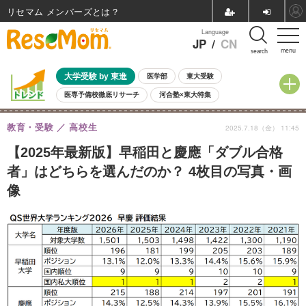
リセマム メンバーズ
Language
JP
/
CN
menu
search
大学受験 by 東進
医学部
東大受験
医専予備校徹底リサーチ
河合塾×東大特集
親子で考える大学選び
高校受験
中学受験
小学校受験
教育・受験
高校生
2025.7.18（金） 11:45
共通テスト
夏休み
8月開催学校説明会・相談会
8月開催イベント・WS
全国公立高校 過去問
人気記事
【2025年最新版】早稲田と慶應「ダブル合格
自由研究教材（小学生向け）
自由研究教材（中学生向け）
ランキング
者」はどちらを選んだのか？ 4枚目の写真・画
像