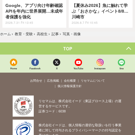
Google、アプリ向け年齢確認
【夏休み2026】魚に触れて学
APIを年内に世界展開…未成年
ぶ「おさかな」イベント8/8…
者保護を強化
川崎市
2026.7.31 Fri 13:45
2026.8.7 Fri 10:45
ホーム
›
教育・受験
›
高校生
›
記事
›
写真・画像
TOP
Home
Facebook
X
YouTube
Instagram
line
お問合せ
広告掲載
会社概要
リセマムについて
個人情報保護方針
リセマムは、株式会社イード（東証グロース上場）の運
営するサービスです。
証券コード：6038
株式会社イードは、個人情報の適切な取扱いを行う事業
者に対して付与されるプライバシーマークの付与認定を