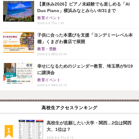
【夏休み2026】ピアノ未経験でも楽しめる「AI
Duo Piano」横浜みなとみらい8/31まで
教育イベント
2026.8.6 Thu 1:45
子供に合った本選びを支援「ヨンデミーレベル本
棚」くまざわ書店で展開
教育・受験
2026.8.5 Wed 23:45
幸せになるためのジェンダー教育、埼玉県が9/19
に講演会
教育イベント
2026.8.5 Wed 23:15
高校生アクセスランキング
高校生が志願したい大学・関西…2位は関西
大、1位は？
2026.8.6 Thu 9:15