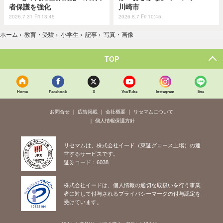
者保護を強化
川崎市
2026.7.31 Fri 13:45
2026.8.7 Fri 10:45
ホーム
›
教育・受験
›
小学生
›
記事
›
写真・画像
TOP
Home
Facebook
X
YouTube
Instagram
line
お問合せ
広告掲載
会社概要
リセマムについて
個人情報保護方針
リセマムは、株式会社イード（東証グロース上場）の運
営するサービスです。
証券コード：6038
株式会社イードは、個人情報の適切な取扱いを行う事業
者に対して付与されるプライバシーマークの付与認定を
受けています。