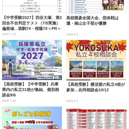
【中学受験2027】四谷大塚、第2
高校囲碁全国大会、団体戦は
回合不合判定テスト（7/5実施）
灘・南山女子部が優勝
偏差値…筑駒74・桜蔭70＜PR＞
2026.7.10
2026.8.5
【高校受験】【中学受験】兵庫
【高校受験】横須賀の私立4校が
県内の私立31校が集結、個別相
参加…合同相談会10/12
談会9/6
2026.7.28
2026.8.5