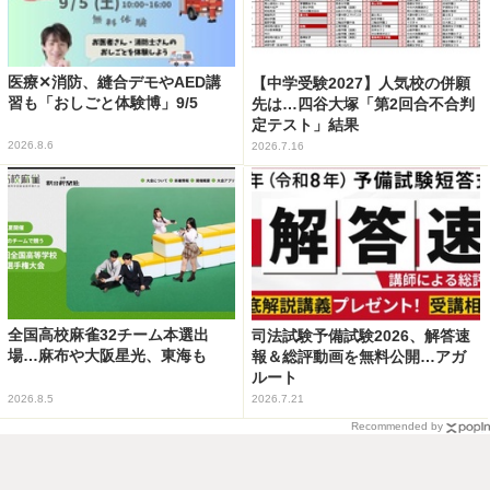
医療✕消防、縫合デモやAED講
【中学受験2027】人気校の併願
習も「おしごと体験博」9/5
先は…四谷大塚「第2回合不合判
定テスト」結果
2026.8.6
2026.7.16
全国高校麻雀32チーム本選出
司法試験予備試験2026、解答速
場…麻布や大阪星光、東海も
報＆総評動画を無料公開…アガ
ルート
2026.8.5
2026.7.21
Recommended by