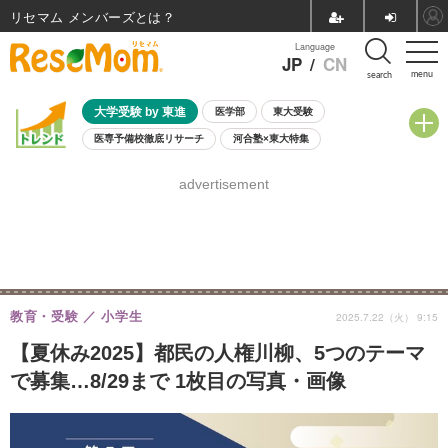
リセマム メンバーズ
Language
JP
/
CN
menu
search
大学受験 by 東進
医学部
東大受験
医専予備校徹底リサーチ
河合塾×東大特集
親子で考える大学選び
高校受験
中学受験
小学校受験
advertisement
共通テスト
夏休み
8月開催学校説明会・相談会
8月開催イベント・WS
全国公立高校 過去問
人気記事
自由研究教材（小学生向け）
自由研究教材（中学生向け）
ランキング
教育・受験
小学生
2025.7.22（火） 9:15
【夏休み2025】都民の人権川柳、5つのテーマ
で募集…8/29まで 1枚目の写真・画像