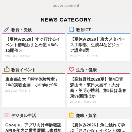
advertisement
NEWS CATEGORY
教育・受験
教育ICT
【夏休み2026】すぐ行けるイ
【夏休み2026】東大メタバー
ベント情報おまとめ便＜8/9-
ス工学部、生成AIなどジュニ
15開催＞
ア講座6選
2026.8.7 Fri 19:45
2026.7.30 Thu 11:15
教育イベント
生活・健康
東京都市大「科学体験教室」
【高校野球2026夏】第4日青
24の実験企画…小中向け9/6
森山田・東日大昌平・大分
商・英明が勝利、第5日は花巻
2026.8.7 Fri 18:15
東vs新田ほか
2026.8.9 Sun 9:15
デジタル生活
趣味・娯楽
Google、アプリ向け年齢確認
【夏休み2026】魚に触れて学
APIを年内に世界展開…未成年
ぶ「おさかな」イベント8/8…