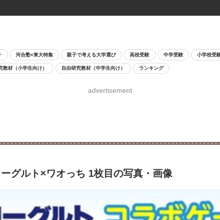
チ
河合塾×東大特集
親子で考える大学選び
高校受験
中学受験
小学校受
究教材（小学生向け）
自由研究教材（中学生向け）
ランキング
advertisement
ーグルト×ワオっち 1枚目の写真・画像