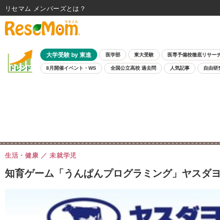
リセマム メンバーズ
大学受験 by 東進
医学部
東大受験
医専予備校徹底リサー
8月開催イベント・WS
全国公立高校 過去問
人気記事
自由研
生活・健康
未就学児
知育ゲーム「うんぱんプログラミング」ヤスダヨ