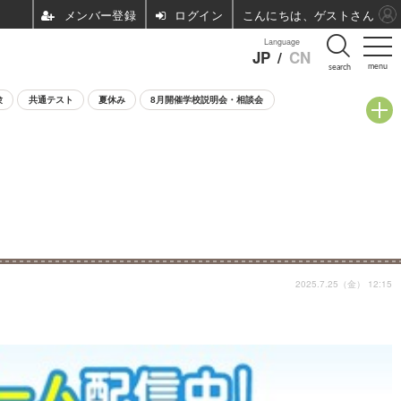
ログイン
こんにちは、ゲストさん
Language
JP
/
CN
menu
search
験
共通テスト
夏休み
8月開催学校説明会・相談会
2025.7.25（金） 12:15