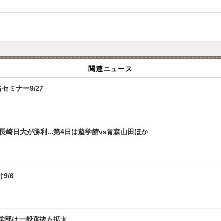
関連ニュース
攻略セミナー9/27
崎日大が勝利...第4日は遊学館vs青森山田ほか
9/6
文学部は一般選抜も拡大