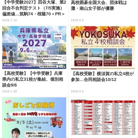
【中学受験2027】四谷大塚、第2
高校囲碁全国大会、団体戦は
回合不合判定テスト（7/5実施）
灘・南山女子部が優勝
偏差値…筑駒74・桜蔭70＜PR＞
2026.7.10
2026.8.5
【高校受験】【中学受験】兵庫
【高校受験】横須賀の私立4校が
県内の私立31校が集結、個別相
参加…合同相談会10/12
談会9/6
2026.7.28
2026.8.5