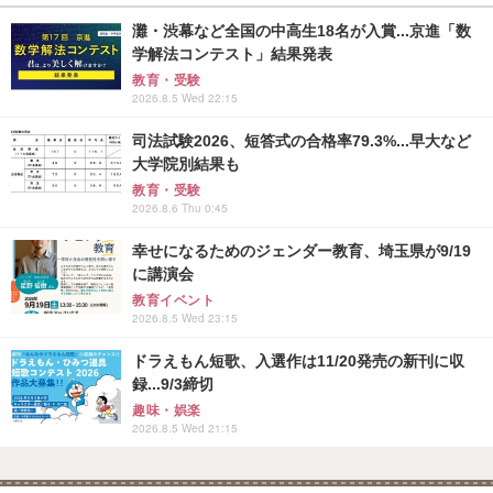
灘・渋幕など全国の中高生18名が入賞...京進「数
学解法コンテスト」結果発表
教育・受験
2026.8.5 Wed 22:15
司法試験2026、短答式の合格率79.3%...早大など
大学院別結果も
教育・受験
2026.8.6 Thu 0:45
幸せになるためのジェンダー教育、埼玉県が9/19
に講演会
教育イベント
2026.8.5 Wed 23:15
ドラえもん短歌、入選作は11/20発売の新刊に収
録...9/3締切
趣味・娯楽
2026.8.5 Wed 21:15