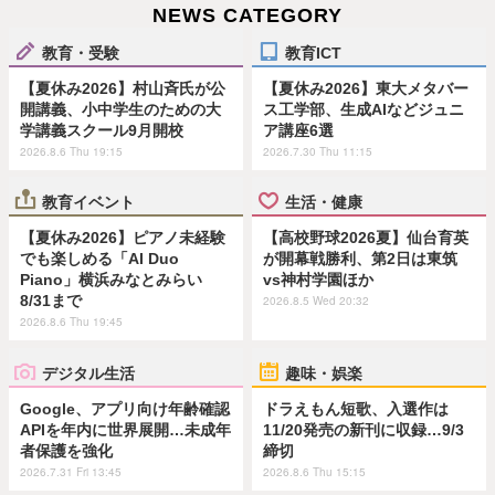
NEWS CATEGORY
教育・受験
教育ICT
【夏休み2026】村山斉氏が公
【夏休み2026】東大メタバー
開講義、小中学生のための大
ス工学部、生成AIなどジュニ
学講義スクール9月開校
ア講座6選
2026.8.6 Thu 19:15
2026.7.30 Thu 11:15
教育イベント
生活・健康
【夏休み2026】ピアノ未経験
【高校野球2026夏】仙台育英
でも楽しめる「AI Duo
が開幕戦勝利、第2日は東筑
Piano」横浜みなとみらい
vs神村学園ほか
8/31まで
2026.8.5 Wed 20:32
2026.8.6 Thu 19:45
デジタル生活
趣味・娯楽
Google、アプリ向け年齢確認
ドラえもん短歌、入選作は
APIを年内に世界展開…未成年
11/20発売の新刊に収録…9/3
者保護を強化
締切
2026.7.31 Fri 13:45
2026.8.6 Thu 15:15