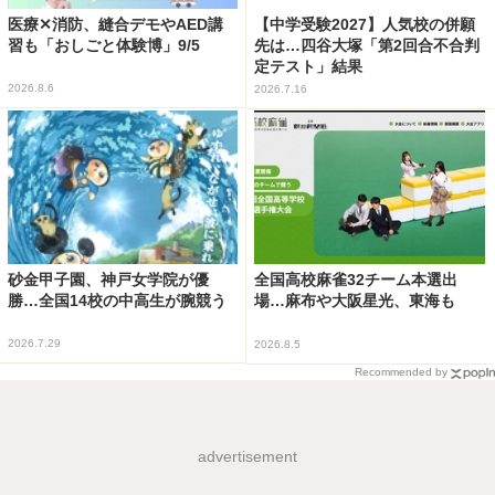
医療✕消防、縫合デモやAED講
【中学受験2027】人気校の併願
習も「おしごと体験博」9/5
先は…四谷大塚「第2回合不合判
定テスト」結果
2026.8.6
2026.7.16
砂金甲子園、神戸女学院が優
全国高校麻雀32チーム本選出
勝…全国14校の中高生が腕競う
場…麻布や大阪星光、東海も
2026.7.29
2026.8.5
Recommended by
advertisement