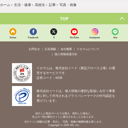
ホーム
›
生活・健康
›
高校生
›
記事
›
写真・画像
TOP
Home
Facebook
X
YouTube
Instagram
line
お問合せ
広告掲載
会社概要
リセマムについて
個人情報保護方針
リセマムは、株式会社イード（東証グロース上場）の運
営するサービスです。
証券コード：6038
株式会社イードは、個人情報の適切な取扱いを行う事業
者に対して付与されるプライバシーマークの付与認定を
受けています。
紹介した商品/サービスを購入、契約した場合に、
売上の一部が弊社サイトに還元されることがあります。
当サイトに掲載の記事・見出し・写真・画像の無断転載を禁じます。
Copyright © 2026 IID, Inc.