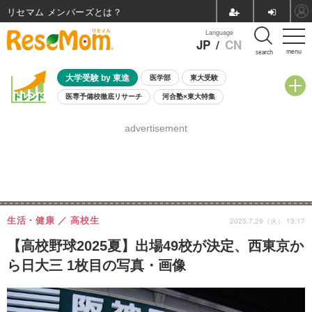
リセマム メンバーズ
Language
JP
/
CN
menu
search
大学受験 by 東進
医学部
東大受験
医専予備校徹底リサーチ
河合塾×東大特集
親子で考える大学選び
高校受験
中学受験
小学校受験
advertisement
共通テスト
夏休み
8月開催学校説明会・相談会
8月開催イベント・WS
全国公立高校 過去問
人気記事
自由研究教材（小学生向け）
自由研究教材（中学生向け）
ランキング
生活・健康
高校生
2025.7.29（火） 13:17
【高校野球2025夏】出場49校が決定、西東京か
ら日大三 1枚目の写真・画像