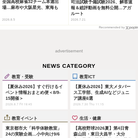
全国高校麻雀32チーム本選出
司法試験予備試験2026、解答速
場…麻布や大阪星光、東海も
報＆総評動画を無料公開…アガ
ルート
2026.8.5
2026.7.21
Recommended by
advertisement
NEWS CATEGORY
教育・受験
教育ICT
【夏休み2026】すぐ行けるイ
【夏休み2026】東大メタバー
ベント情報おまとめ便＜8/9-
ス工学部、生成AIなどジュニ
15開催＞
ア講座6選
2026.8.7 Fri 19:45
2026.7.30 Thu 11:15
教育イベント
生活・健康
東京都市大「科学体験教室」
【高校野球2026夏】第4日青
24の実験企画…小中向け9/6
森山田・東日大昌平・大分