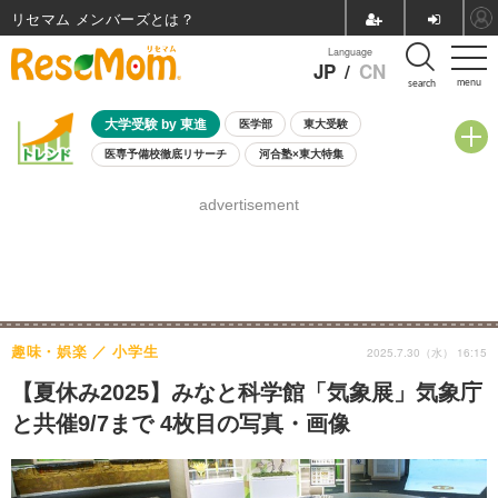
リセマム メンバーズ
Language
JP
/
CN
menu
search
大学受験 by 東進
医学部
東大受験
医専予備校徹底リサーチ
河合塾×東大特集
親子で考える大学選び
高校受験
中学受験
小学校受験
advertisement
共通テスト
夏休み
8月開催学校説明会・相談会
8月開催イベント・WS
全国公立高校 過去問
人気記事
自由研究教材（小学生向け）
自由研究教材（中学生向け）
ランキング
趣味・娯楽
小学生
2025.7.30（水） 16:15
【夏休み2025】みなと科学館「気象展」気象庁
と共催9/7まで 4枚目の写真・画像