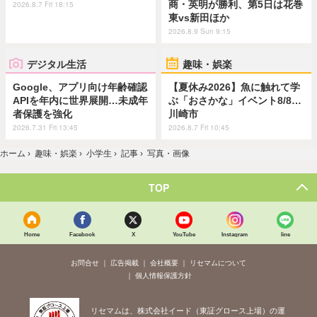
商・英明が勝利、第5日は花巻
2026.8.7 Fri 18:15
東vs新田ほか
2026.8.9 Sun 9:15
デジタル生活
趣味・娯楽
Google、アプリ向け年齢確認
【夏休み2026】魚に触れて学
APIを年内に世界展開…未成年
ぶ「おさかな」イベント8/8…
者保護を強化
川崎市
2026.7.31 Fri 13:45
2026.8.7 Fri 10:45
ホーム
›
趣味・娯楽
›
小学生
›
記事
›
写真・画像
TOP
Home
Facebook
X
YouTube
Instagram
line
お問合せ
広告掲載
会社概要
リセマムについて
個人情報保護方針
リセマムは、株式会社イード（東証グロース上場）の運