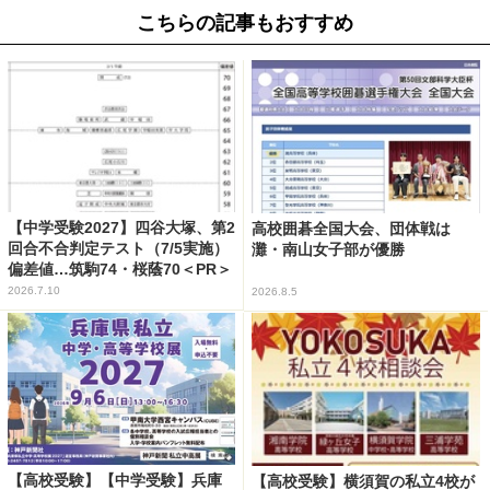
こちらの記事もおすすめ
【中学受験2027】四谷大塚、第2
高校囲碁全国大会、団体戦は
回合不合判定テスト（7/5実施）
灘・南山女子部が優勝
偏差値…筑駒74・桜蔭70＜PR＞
2026.7.10
2026.8.5
【高校受験】【中学受験】兵庫
【高校受験】横須賀の私立4校が