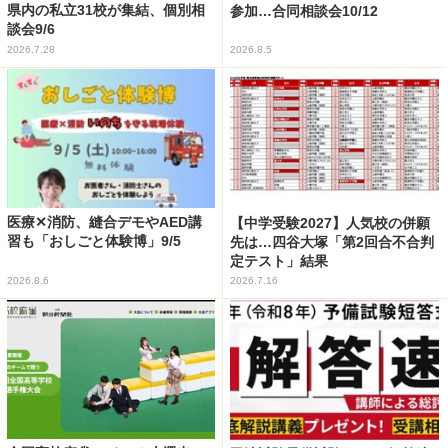
県内の私立31校が集結、個別相
参加…合同相談会10/12
談会9/6
2026.7.28
2026.8.5
医療✕消防、縫合デモやAED講
【中学受験2027】人気校の併願
習も「おしごと体験博」9/5
先は…四谷大塚「第2回合不合判
定テスト」結果
2026.8.6
2026.7.16