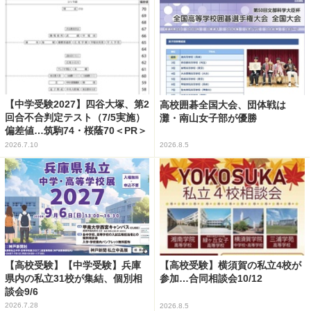
【中学受験2027】四谷大塚、第2
高校囲碁全国大会、団体戦は
回合不合判定テスト（7/5実施）
灘・南山女子部が優勝
偏差値…筑駒74・桜蔭70＜PR＞
2026.7.10
2026.8.5
【高校受験】【中学受験】兵庫
【高校受験】横須賀の私立4校が
県内の私立31校が集結、個別相
参加…合同相談会10/12
談会9/6
2026.7.28
2026.8.5