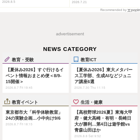
2026.8.5
2026.7.21
Recommended by
advertisement
NEWS CATEGORY
教育・受験
教育ICT
【夏休み2026】すぐ行けるイ
【夏休み2026】東大メタバー
ベント情報おまとめ便＜8/9-
ス工学部、生成AIなどジュニ
15開催＞
ア講座6選
2026.8.7 Fri 19:45
2026.7.30 Thu 11:15
教育イベント
生活・健康
東京都市大「科学体験教室」
【高校野球2026夏】東海大甲
24の実験企画…小中向け9/6
府・健大高崎・有明・長崎日
大が勝利…第4日は遊学館vs
2026.8.7 Fri 18:15
青森山田ほか
2026.8.8 Sat 9:52