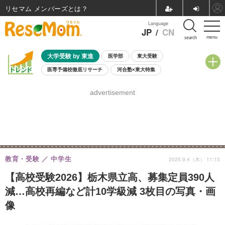
リセマム メンバーズ
Language
JP
/
CN
menu
search
大学受験 by 東進
医学部
東大受験
医専予備校徹底リサーチ
河合塾×東大特集
親子で考える大学選び
高校受験
中学受験
小学校受験
advertisement
共通テスト
夏休み
8月開催学校説明会・相談会
8月開催イベント・WS
全国公立高校 過去問
人気記事
自由研究教材（小学生向け）
自由研究教材（中学生向け）
ランキング
教育・受験
中学生
2025.9.4（木） 11:15
【高校受験2026】栃木県立高、募集定員390人
減…高校再編など計10学級減 3枚目の写真・画
像