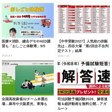
医療✕消防、縫合デモやAED講
【中学受験2027】人気校の併願
習も「おしごと体験博」9/5
先は…四谷大塚「第2回合不合判
定テスト」結果
2026.8.6
2026.7.16
全国高校麻雀32チーム本選出
司法試験予備試験2026、解答速
場…麻布や大阪星光、東海も
報＆総評動画を無料公開…アガ
ルート