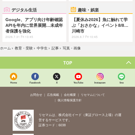
デジタル生活
趣味・娯楽
Google、アプリ向け年齢確認
【夏休み2026】魚に触れて学
APIを年内に世界展開…未成年
ぶ「おさかな」イベント8/8…
者保護を強化
川崎市
2026.7.31 Fri 13:45
2026.8.7 Fri 10:45
ホーム
›
教育・受験
›
中学生
›
記事
›
写真・画像
TOP
Home
Facebook
X
YouTube
Instagram
line
お問合せ
広告掲載
会社概要
リセマムについて
個人情報保護方針
リセマムは、株式会社イード（東証グロース上場）の運
営するサービスです。
証券コード：6038