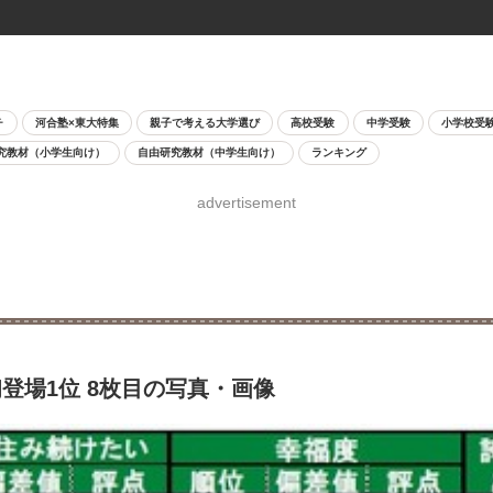
チ
河合塾×東大特集
親子で考える大学選び
高校受験
中学受験
小学校受
究教材（小学生向け）
自由研究教材（中学生向け）
ランキング
advertisement
登場1位 8枚目の写真・画像