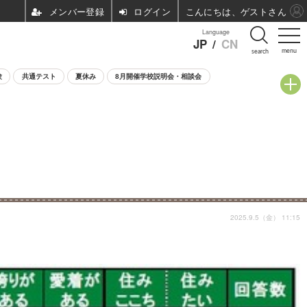
ログイン
こんにちは、ゲストさん
Language
JP
/
CN
menu
search
験
共通テスト
夏休み
8月開催学校説明会・相談会
2025.9.5（金） 11:15