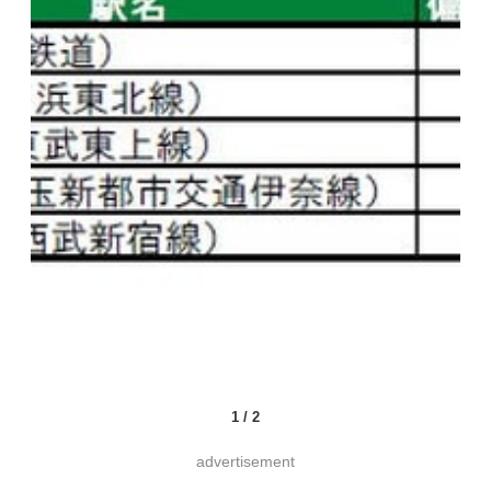
1
/
2
advertisement