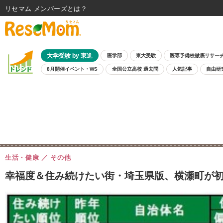
リセマム メンバーズ
大学受験 by 東進
医学部
東大受験
医専予備校徹底リサー
8月開催イベント・WS
全国公立高校 過去問
人気記事
自由研
生活・健康
その他
幸福度＆住み続けたい街・埼玉県版、横瀬町が初