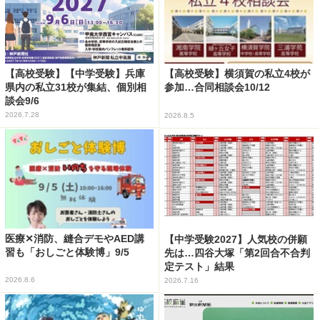
【高校受験】【中学受験】兵庫
【高校受験】横須賀の私立4校が
県内の私立31校が集結、個別相
参加…合同相談会10/12
談会9/6
2026.7.28
2026.8.5
医療✕消防、縫合デモやAED講
【中学受験2027】人気校の併願
習も「おしごと体験博」9/5
先は…四谷大塚「第2回合不合判
定テスト」結果
2026.8.6
2026.7.16