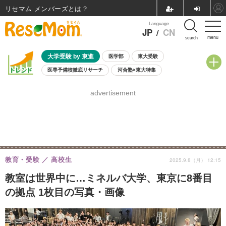
リセマム メンバーズ
Language
JP
/
CN
menu
search
大学受験 by 東進
医学部
東大受験
医専予備校徹底リサーチ
河合塾×東大特集
親子で考える大学選び
高校受験
中学受験
小学校受験
advertisement
共通テスト
夏休み
8月開催学校説明会・相談会
8月開催イベント・WS
全国公立高校 過去問
人気記事
自由研究教材（小学生向け）
自由研究教材（中学生向け）
ランキング
教育・受験
高校生
2025.9.8（月） 12:15
教室は世界中に…ミネルバ大学、東京に8番目
の拠点 1枚目の写真・画像