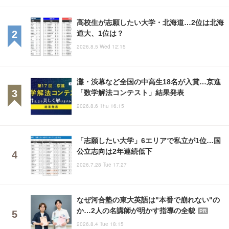
高校生が志願したい大学・北海道…2位は北海
道大、1位は？
2026.8.5 Wed 12:15
灘・渋幕など全国の中高生18名が入賞…京進
「数学解法コンテスト」結果発表
2026.8.6 Thu 16:15
「志願したい大学」6エリアで私立が1位…国
公立志向は2年連続低下
2026.7.28 Tue 17:27
なぜ河合塾の東大英語は"本番で崩れない"の
か…2人の名講師が明かす指導の全貌
PR
2026.8.4 Tue 18:15