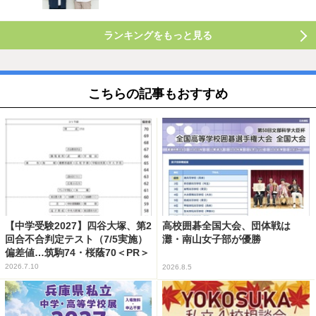
ランキングをもっと見る
こちらの記事もおすすめ
【中学受験2027】四谷大塚、第2
高校囲碁全国大会、団体戦は
回合不合判定テスト（7/5実施）
灘・南山女子部が優勝
偏差値…筑駒74・桜蔭70＜PR＞
2026.7.10
2026.8.5