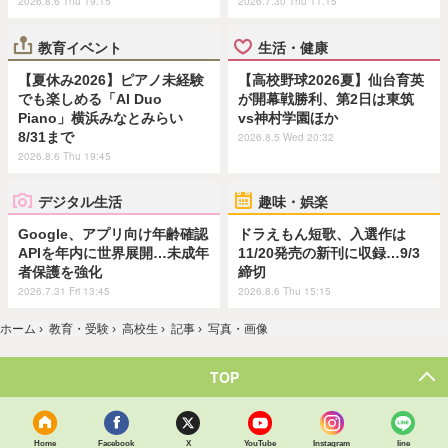
2026.8.6 Thu 19:15
2026.7.30 Thu 11:15
教育イベント
生活・健康
【夏休み2026】ピアノ未経験
【高校野球2026夏】仙台育英
でも楽しめる「AI Duo
が開幕戦勝利、第2日は東筑
Piano」横浜みなとみらい
vs神村学園ほか
8/31まで
2026.8.5 Wed 20:32
2026.8.6 Thu 19:45
デジタル生活
趣味・娯楽
Google、アプリ向け年齢確認
ドラえもん短歌、入選作は
APIを年内に世界展開…未成年
11/20発売の新刊に収録…9/3
者保護を強化
締切
2026.7.31 Fri 13:45
2026.8.6 Thu 15:15
ホーム
›
教育・受験
›
高校生
›
記事
›
写真・画像
TOP
Home
Facebook
X
YouTube
Instagram
line