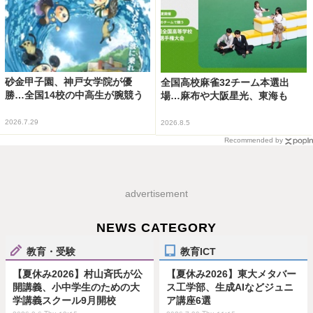
砂金甲子園、神戸女学院が優
全国高校麻雀32チーム本選出
勝…全国14校の中高生が腕競う
場…麻布や大阪星光、東海も
2026.7.29
2026.8.5
Recommended by
advertisement
NEWS CATEGORY
教育・受験
教育ICT
【夏休み2026】村山斉氏が公
【夏休み2026】東大メタバー
開講義、小中学生のための大
ス工学部、生成AIなどジュニ
学講義スクール9月開校
ア講座6選