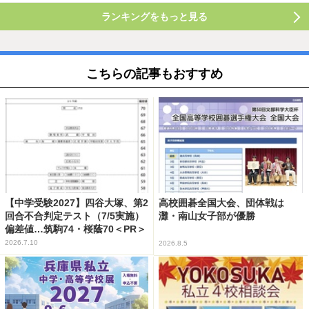
ランキングをもっと見る
こちらの記事もおすすめ
【中学受験2027】四谷大塚、第2
高校囲碁全国大会、団体戦は
回合不合判定テスト（7/5実施）
灘・南山女子部が優勝
偏差値…筑駒74・桜蔭70＜PR＞
2026.7.10
2026.8.5