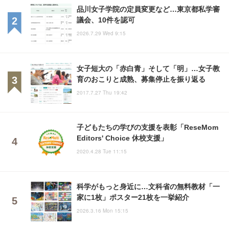
品川女子学院の定員変更など…東京都私学審
議会、10件を認可
2026.7.29 Wed 9:15
女子短大の「赤白青」そして「明」…女子教
育のおこりと成熟、募集停止を振り返る
2017.7.27 Thu 19:42
子どもたちの学びの支援を表彰「ReseMom
Editors' Choice 休校支援」
2020.4.28 Tue 11:15
科学がもっと身近に…文科省の無料教材「一
家に1枚」ポスター21枚を一挙紹介
2026.3.16 Mon 15:15