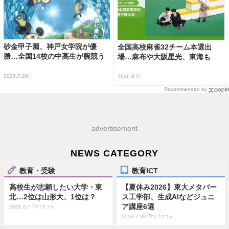
砂金甲子園、神戸女学院が優
全国高校麻雀32チーム本選出
勝…全国14校の中高生が腕競う
場…麻布や大阪星光、東海も
2026.7.29
2026.8.5
Recommended by
advertisement
NEWS CATEGORY
教育・受験
教育ICT
高校生が志願したい大学・東
【夏休み2026】東大メタバー
北…2位は山形大、1位は？
ス工学部、生成AIなどジュニ
ア講座6選
2026.8.7 Fri 10:15
2026.7.30 Thu 11:15