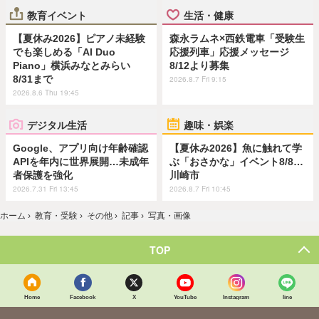
教育イベント
生活・健康
【夏休み2026】ピアノ未経験
森永ラムネ×西鉄電車「受験生
でも楽しめる「AI Duo
応援列車」応援メッセージ
Piano」横浜みなとみらい
8/12より募集
8/31まで
2026.8.7 Fri 9:15
2026.8.6 Thu 19:45
デジタル生活
趣味・娯楽
Google、アプリ向け年齢確認
【夏休み2026】魚に触れて学
APIを年内に世界展開…未成年
ぶ「おさかな」イベント8/8…
者保護を強化
川崎市
2026.7.31 Fri 13:45
2026.8.7 Fri 10:45
ホーム
›
教育・受験
›
その他
›
記事
›
写真・画像
TOP
Home
Facebook
X
YouTube
Instagram
line