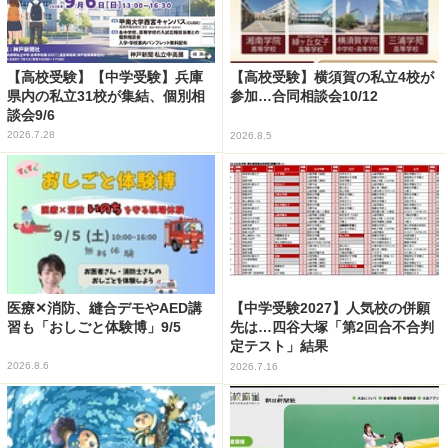
【高校受験】【中学受験】兵庫
【高校受験】横須賀の私立4校が
県内の私立31校が集結、個別相
参加…合同相談会10/12
談会9/6
2026.7.28
2026.8.5
医療✕消防、縫合デモやAED講
【中学受験2027】人気校の併願
習も「おしごと体験博」9/5
先は…四谷大塚「第2回合不合判
定テスト」結果
2026.8.6
2026.7.16