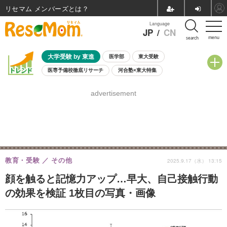
リセマム メンバーズ
Language
JP
/
CN
menu
search
大学受験 by 東進
医学部
東大受験
医専予備校徹底リサーチ
河合塾×東大特集
親子で考える大学選び
高校受験
中学受験
小学校受験
advertisement
共通テスト
夏休み
8月開催学校説明会・相談会
8月開催イベント・WS
全国公立高校 過去問
人気記事
自由研究教材（小学生向け）
自由研究教材（中学生向け）
ランキング
教育・受験
その他
2025.9.17（水） 13:15
顔を触ると記憶力アップ…早大、自己接触行動
の効果を検証 1枚目の写真・画像