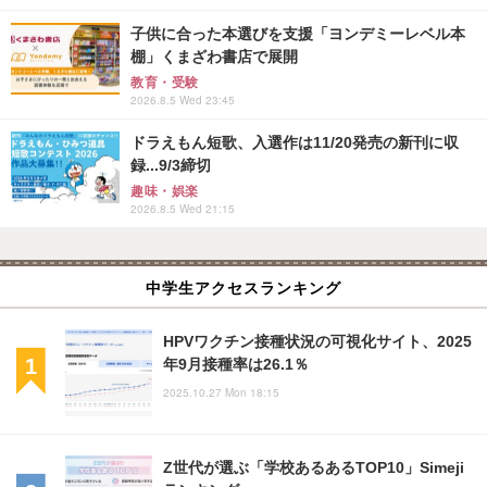
子供に合った本選びを支援「ヨンデミーレベル本
棚」くまざわ書店で展開
教育・受験
2026.8.5 Wed 23:45
ドラえもん短歌、入選作は11/20発売の新刊に収
録...9/3締切
趣味・娯楽
2026.8.5 Wed 21:15
中学生アクセスランキング
HPVワクチン接種状況の可視化サイト、2025
年9月接種率は26.1％
2025.10.27 Mon 18:15
Z世代が選ぶ「学校あるあるTOP10」Simeji