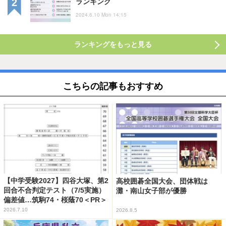
ランキング
2024.6.10 Mon 14:15
ランキングをもっと見る
こちらの記事もおすすめ
【中学受験2027】四谷大塚、第2
高校囲碁全国大会、団体戦は
回合不合判定テスト（7/5実施）
灘・南山女子部が優勝
偏差値…筑駒74・桜蔭70＜PR＞
2026.7.10
2026.8.5