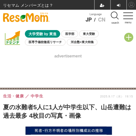
リセマム メンバーズ
Language
JP
/
CN
menu
search
大学受験 by 東進
医学部
東大受験
医専予備校徹底リサーチ
河合塾×東大特集
親子で考える大学選び
高校受験
中学受験
小学校受験
advertisement
共通テスト
夏休み
8月開催学校説明会・相談会
8月開催イベント・WS
全国公立高校 過去問
人気記事
自由研究教材（小学生向け）
自由研究教材（中学生向け）
ランキング
生活・健康
中学生
2025.9.17（水） 19:15
夏の水難者5人に1人が中学生以下、山岳遭難は
過去最多 4枚目の写真・画像