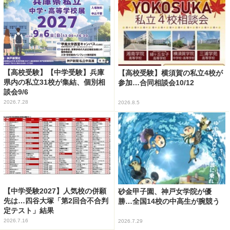
【高校受験】【中学受験】兵庫
【高校受験】横須賀の私立4校が
県内の私立31校が集結、個別相
参加…合同相談会10/12
談会9/6
2026.7.28
2026.8.5
【中学受験2027】人気校の併願
砂金甲子園、神戸女学院が優
先は…四谷大塚「第2回合不合判
勝…全国14校の中高生が腕競う
定テスト」結果
2026.7.16
2026.7.29