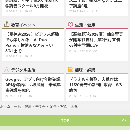
開講義、小中学生のための大
ス工学部、生成AIなどジュニ
学講義スクール9月開校
ア講座6選
2026.8.6 Thu 19:15
2026.7.30 Thu 11:15
教育イベント
生活・健康
【夏休み2026】ピアノ未経験
【高校野球2026夏】仙台育英
でも楽しめる「AI Duo
が開幕戦勝利、第2日は東筑
Piano」横浜みなとみらい
vs神村学園ほか
8/31まで
2026.8.5 Wed 20:32
2026.8.6 Thu 19:45
デジタル生活
趣味・娯楽
Google、アプリ向け年齢確認
ドラえもん短歌、入選作は
APIを年内に世界展開…未成年
11/20発売の新刊に収録…9/3
者保護を強化
締切
2026.7.31 Fri 13:45
2026.8.6 Thu 15:15
ホーム
›
生活・健康
›
中学生
›
記事
›
写真・画像
TOP