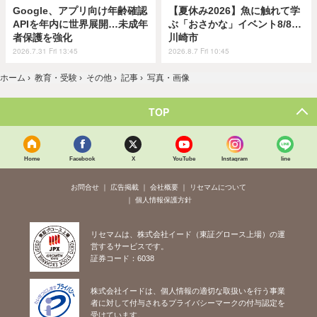
Google、アプリ向け年齢確認
【夏休み2026】魚に触れて学
APIを年内に世界展開…未成年
ぶ「おさかな」イベント8/8…
者保護を強化
川崎市
2026.7.31 Fri 13:45
2026.8.7 Fri 10:45
ホーム
›
教育・受験
›
その他
›
記事
›
写真・画像
TOP
Home
Facebook
X
YouTube
Instagram
line
お問合せ
広告掲載
会社概要
リセマムについて
個人情報保護方針
リセマムは、株式会社イード（東証グロース上場）の運
営するサービスです。
証券コード：6038
株式会社イードは、個人情報の適切な取扱いを行う事業
者に対して付与されるプライバシーマークの付与認定を
受けています。