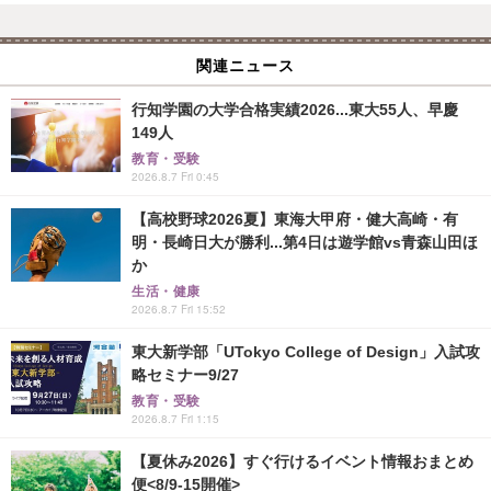
関連ニュース
行知学園の大学合格実績2026...東大55人、早慶
149人
教育・受験
2026.8.7 Fri 0:45
【高校野球2026夏】東海大甲府・健大高崎・有
明・長崎日大が勝利...第4日は遊学館vs青森山田ほ
か
生活・健康
2026.8.7 Fri 15:52
東大新学部「UTokyo College of Design」入試攻
略セミナー9/27
教育・受験
2026.8.7 Fri 1:15
【夏休み2026】すぐ行けるイベント情報おまとめ
便<8/9-15開催>