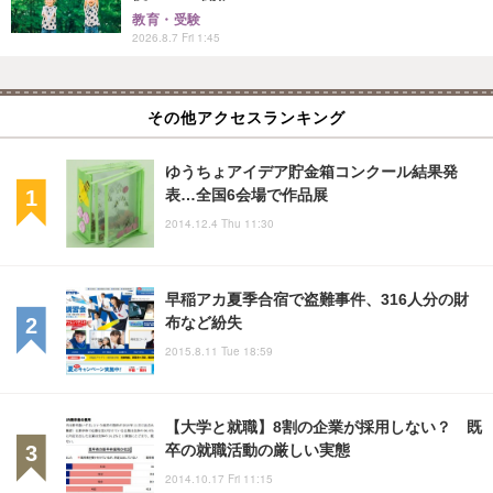
教育・受験
2026.8.7 Fri 1:45
その他アクセスランキング
ゆうちょアイデア貯金箱コンクール結果発
表…全国6会場で作品展
2014.12.4 Thu 11:30
早稲アカ夏季合宿で盗難事件、316人分の財
布など紛失
2015.8.11 Tue 18:59
【大学と就職】8割の企業が採用しない？ 既
卒の就職活動の厳しい実態
2014.10.17 Fri 11:15