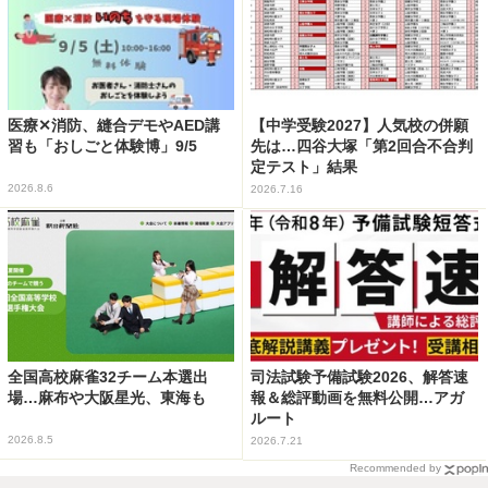
医療✕消防、縫合デモやAED講
【中学受験2027】人気校の併願
習も「おしごと体験博」9/5
先は…四谷大塚「第2回合不合判
定テスト」結果
2026.8.6
2026.7.16
全国高校麻雀32チーム本選出
司法試験予備試験2026、解答速
場…麻布や大阪星光、東海も
報＆総評動画を無料公開…アガ
ルート
2026.8.5
2026.7.21
Recommended by