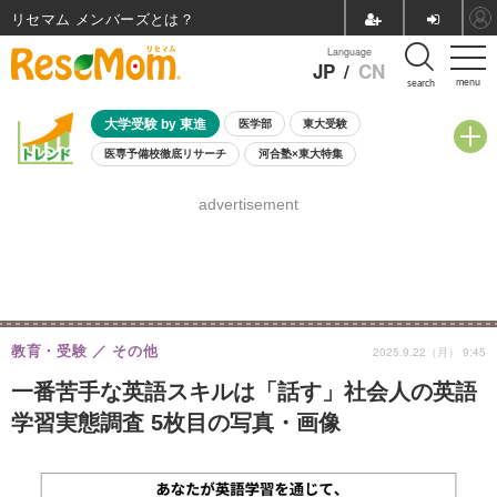
リセマム メンバーズ
Language
JP
/
CN
menu
search
大学受験 by 東進
医学部
東大受験
医専予備校徹底リサーチ
河合塾×東大特集
親子で考える大学選び
高校受験
中学受験
小学校受験
advertisement
共通テスト
夏休み
8月開催学校説明会・相談会
8月開催イベント・WS
全国公立高校 過去問
人気記事
自由研究教材（小学生向け）
自由研究教材（中学生向け）
ランキング
教育・受験
その他
2025.9.22（月） 9:45
一番苦手な英語スキルは「話す」社会人の英語
学習実態調査 5枚目の写真・画像