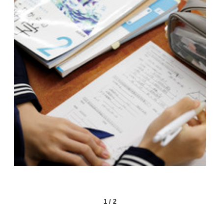
1
/
2