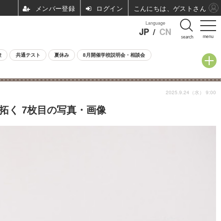
ログイン
こんにちは、ゲストさん
Language
JP
/
CN
menu
search
験
共通テスト
夏休み
8月開催学校説明会・相談会
2025.9.24（水） 9:00
拓く 7枚目の写真・画像