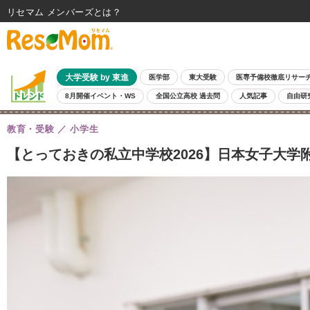
リセマム メンバーズ
大学受験 by 東進
医学部
東大受験
医専予備校徹底リサー
8月開催イベント・WS
全国公立高校 過去問
人気記事
自由研
教育・受験
小学生
【とっておきの私立中学校2026】日本女子大学