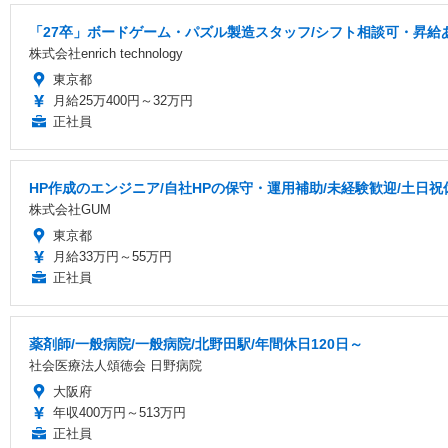
「27卒」ボードゲーム・パズル製造スタッフ/シフト相談可・昇給
株式会社enrich technology
東京都
月給25万400円～32万円
正社員
HP作成のエンジニア/自社HPの保守・運用補助/未経験歓迎/土日
株式会社GUM
東京都
月給33万円～55万円
正社員
薬剤師/一般病院/一般病院/北野田駅/年間休日120日～
社会医療法人頌徳会 日野病院
大阪府
年収400万円～513万円
正社員