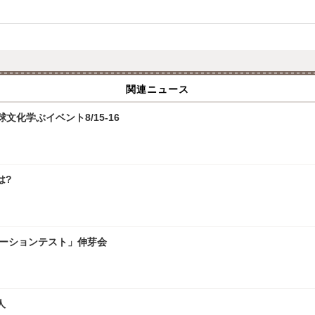
関連ニュース
化学ぶイベント8/15-16
は?
レーションテスト」伸芽会
人