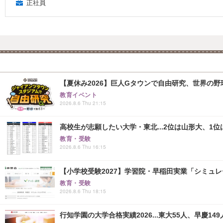
正社員
【夏休み2026】巨人Gタウンで自由研究、世界の野球文
教育イベント
2026.8.6 Thu 21:15
高校生が志願したい大学・東北...2位は山形大、1位
教育・受験
2026.8.6 Thu 16:15
【小学校受験2027】学習院・早稲田実業「シミュ
教育・受験
2026.8.6 Thu 18:15
行知学園の大学合格実績2026...東大55人、早慶149