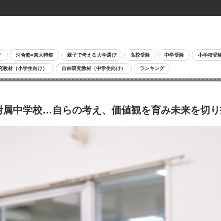
チ
河合塾×東大特集
親子で考える大学選び
高校受験
中学受験
小学校受
究教材（小学生向け）
自由研究教材（中学生向け）
ランキング
附属中学校…自らの考え、価値観を育み未来を切り