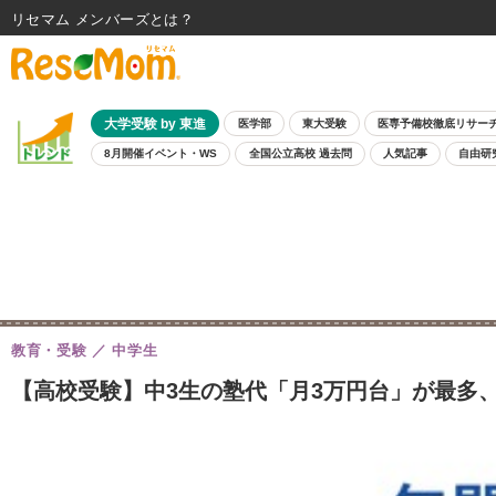
リセマム メンバーズ
大学受験 by 東進
医学部
東大受験
医専予備校徹底リサー
8月開催イベント・WS
全国公立高校 過去問
人気記事
自由研
教育・受験
中学生
【高校受験】中3生の塾代「月3万円台」が最多、