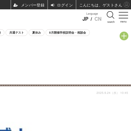
ログイン
こんにちは、ゲストさん
Language
JP
/
CN
menu
search
験
共通テスト
夏休み
8月開催学校説明会・相談会
2025.9.24（水） 10:45