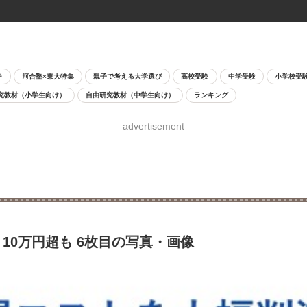
チ
河合塾×東大特集
親子で考える大学選び
高校受験
中学受験
小学校受
究教材（小学生向け）
自由研究教材（中学生向け）
ランキング
advertisement
10万円超も 6枚目の写真・画像