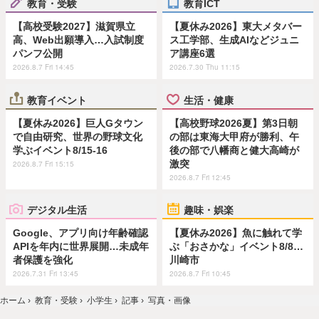
教育・受験
教育ICT
【高校受験2027】滋賀県立
【夏休み2026】東大メタバー
高、Web出願導入…入試制度
ス工学部、生成AIなどジュニ
パンフ公開
ア講座6選
2026.8.7 Fri 14:45
2026.7.30 Thu 11:15
教育イベント
生活・健康
【夏休み2026】巨人Gタウン
【高校野球2026夏】第3日朝
で自由研究、世界の野球文化
の部は東海大甲府が勝利、午
学ぶイベント8/15-16
後の部で八幡商と健大高崎が
激突
2026.8.7 Fri 15:15
2026.8.7 Fri 12:45
デジタル生活
趣味・娯楽
Google、アプリ向け年齢確認
【夏休み2026】魚に触れて学
APIを年内に世界展開…未成年
ぶ「おさかな」イベント8/8…
者保護を強化
川崎市
2026.7.31 Fri 13:45
2026.8.7 Fri 10:45
ホーム
›
教育・受験
›
小学生
›
記事
›
写真・画像