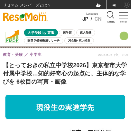
リセマム メンバーズ
Language
JP
/
CN
menu
search
大学受験 by 東進
医学部
東大受験
医専予備校徹底リサーチ
河合塾×東大特集
親子で考える大学選び
高校受験
中学受験
小学校受験
教育・受験
小学生
2025.9.26（金） 9:00
共通テスト
夏休み
8月開催学校説明会・相談会
8月開催イベント・WS
全国公立高校 過去問
人気記事
【とっておきの私立中学校2026】東京都市大学
自由研究教材（小学生向け）
自由研究教材（中学生向け）
ランキング
付属中学校…知的好奇心の起点に、主体的な学
びを 6枚目の写真・画像