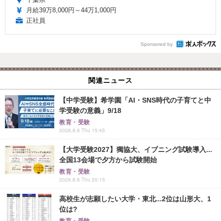
月給39万8,000円～44万1,000円
正社員
Sponsored by
関連ニュース
【中学受験】希学園「AI・SNS時代の子育てと中
学受験の意義」9/18
教育・受験
2026.8.6 Thu 15:45
【大学受験2027】獨協大、イブニング試験導入...
全国13会場で夕方から試験開始
教育・受験
2026.8.6 Thu 20:15
高校生が志願したい大学・東北...2位は山形大、1
位は?