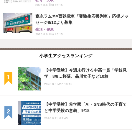
教育・受験
2026.8.6 Thu 16:15
森永ラムネ×西鉄電車「受験生応援列車」応援メッ
セージ8/12より募集
生活・健康
2026.8.6 Thu 15:15
小学生アクセスランキング
【中学受験】今週末行ける中高一貫「学校見
学」8/8…桜蔭、品川女子など10校
2026.8.3 Mon 10:15
【中学受験】希学園「AI・SNS時代の子育て
と中学受験の意義」9/18
2026.8.7 Fri 9:45