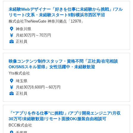
未経験Webデザイナー「好きを仕事に未経験から挑戦」/フル
リモート/文系・未経験スタート9割/横浜市西区平沼
株式会社TheNewGate 神奈川拠点「12978」
神奈川県
月給30万円～70万円
正社員
映像コンテンツ制作スタッフ・資格不問「正社員/在宅相談
OK/SNSスキル習得」女性活躍中・未経験歓迎
Yts株式会社
埼玉県
月給30万8,600円～60万円
正社員
「“アプリを作る仕事”に挑戦!」/アプリ開発エンジニア/月収
30万可/未経験歓迎/リモート面接OK/服装自由相談可
BCC株式会社
千葉県