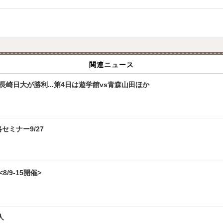
関連ニュース
崎日大が勝利...第4日は遊学館vs青森山田ほか
攻略セミナー9/27
/9-15開催>
人