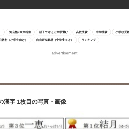
チ
河合塾×東大特集
親子で考える大学選び
高校受験
中学受験
小学校受
究教材（小学生向け）
自由研究教材（中学生向け）
ランキング
advertisement
の漢字 1枚目の写真・画像