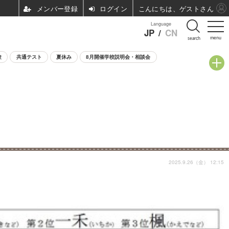
ログイン
こんにちは、ゲストさん
Language
JP
/
CN
menu
search
験
共通テスト
夏休み
8月開催学校説明会・相談会
2025.9.26（金） 12:15