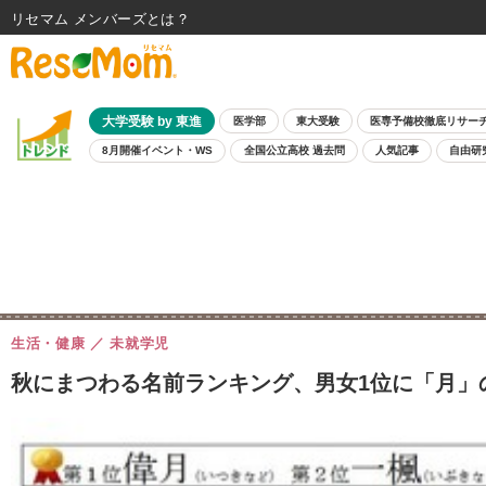
リセマム メンバーズ
大学受験 by 東進
医学部
東大受験
医専予備校徹底リサー
8月開催イベント・WS
全国公立高校 過去問
人気記事
自由研
生活・健康
未就学児
秋にまつわる名前ランキング、男女1位に「月」