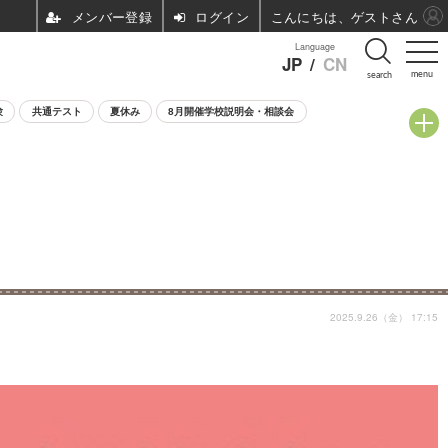
ログイン
こんにちは、ゲストさん
Language
JP
/
CN
menu
search
験
共通テスト
夏休み
8月開催学校説明会・相談会
2025.9.26（金） 17:15