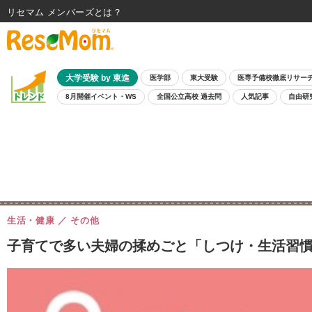
リセマム メンバーズ
大学受験 by 東進
医学部
東大受験
医専予備校徹底リサー
8月開催イベント・WS
全国公立高校 過去問
人気記事
自由研
生活・健康
その他
子育てで多い夫婦の揉めごと「しつけ・生活習慣」