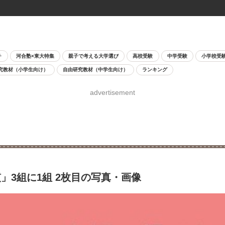
チ
河合塾×東大特集
親子で考える大学選び
高校受験
中学受験
小学校受
究教材（小学生向け）
自由研究教材（中学生向け）
ランキング
advertisement
3組に1組 2枚目の写真・画像