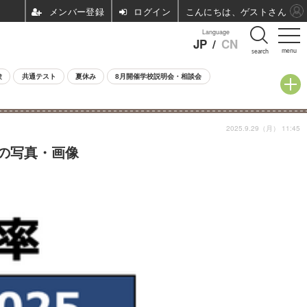
ログイン
こんにちは、ゲストさん
Language
JP
/
CN
menu
search
験
共通テスト
夏休み
8月開催学校説明会・相談会
2025.9.29（月） 11:45
目の写真・画像