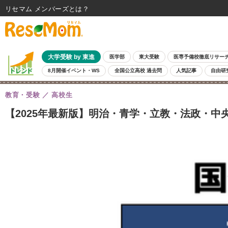
リセマム メンバーズ
大学受験 by 東進
医学部
東大受験
医専予備校徹底リサー
8月開催イベント・WS
全国公立高校 過去問
人気記事
自由研
教育・受験
高校生
【2025年最新版】明治・青学・立教・法政・中