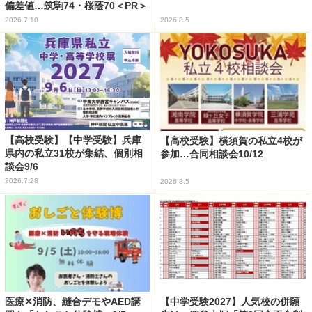
偏差値…筑駒74・桜蔭70＜PR＞
2026.7.10
2026.8.5
【高校受験】【中学受験】兵庫
【高校受験】横須賀の私立4校が
県内の私立31校が集結、個別相
参加…合同相談会10/12
談会9/6
2026.7.28
2026.8.5
医療✕消防、縫合デモやAED講
【中学受験2027】人気校の併願