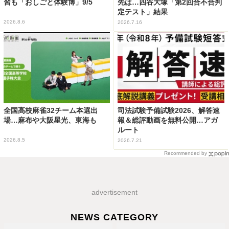
習も「おしごと体験博」9/5
先は…四谷大塚「第2回合不合判
定テスト」結果
2026.8.6
2026.7.16
全国高校麻雀32チーム本選出
司法試験予備試験2026、解答速
場…麻布や大阪星光、東海も
報＆総評動画を無料公開…アガ
ルート
2026.8.5
2026.7.21
Recommended by
advertisement
NEWS CATEGORY