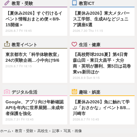
教育・受験
教育ICT
【夏休み2026】すぐ行けるイ
【夏休み2026】東大メタバー
ベント情報おまとめ便＜8/9-
ス工学部、生成AIなどジュニ
15開催＞
ア講座6選
2026.8.7 Fri 19:45
2026.7.30 Thu 11:15
教育イベント
生活・健康
東京都市大「科学体験教室」
【高校野球2026夏】第4日青
24の実験企画…小中向け9/6
森山田・東日大昌平・大分
商・英明が勝利、第5日は花巻
2026.8.7 Fri 18:15
東vs新田ほか
2026.8.9 Sun 9:15
デジタル生活
趣味・娯楽
Google、アプリ向け年齢確認
【夏休み2026】魚に触れて学
APIを年内に世界展開…未成年
ぶ「おさかな」イベント8/8…
者保護を強化
川崎市
2026.7.31 Fri 13:45
2026.8.7 Fri 10:45
ホーム
›
教育・受験
›
高校生
›
記事
›
写真・画像