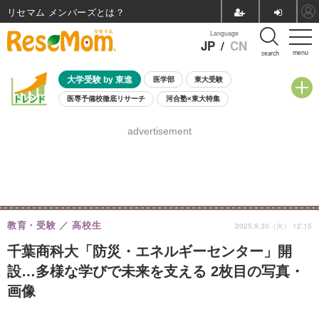
リセマム メンバーズ
Language
JP
/
CN
menu
search
大学受験 by 東進
医学部
東大受験
医専予備校徹底リサーチ
河合塾×東大特集
親子で考える大学選び
高校受験
中学受験
小学校受験
advertisement
共通テスト
夏休み
8月開催学校説明会・相談会
8月開催イベント・WS
全国公立高校 過去問
人気記事
自由研究教材（小学生向け）
自由研究教材（中学生向け）
ランキング
教育・受験
高校生
2025.9.30（火） 12:15
千葉商科大「防災・エネルギーセンター」開
設…多様な学びで未来を支える 2枚目の写真・
画像