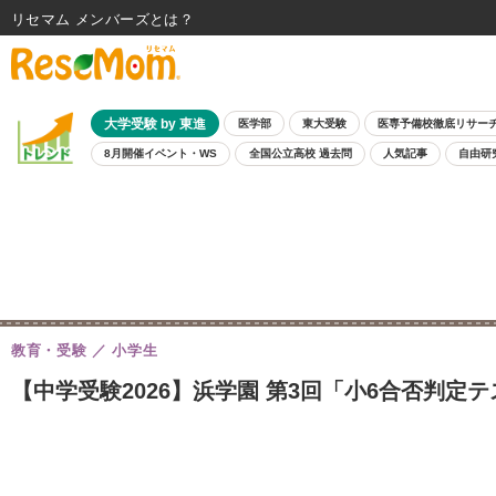
リセマム メンバーズ
大学受験 by 東進
医学部
東大受験
医専予備校徹底リサー
8月開催イベント・WS
全国公立高校 過去問
人気記事
自由研
教育・受験
小学生
【中学受験2026】浜学園 第3回「小6合否判定