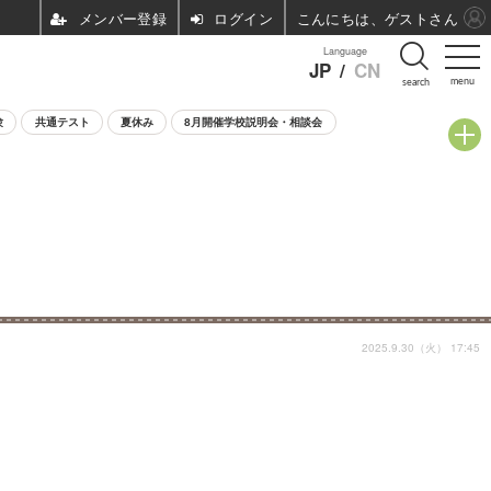
ログイン
こんにちは、ゲストさん
Language
JP
/
CN
menu
search
験
共通テスト
夏休み
8月開催学校説明会・相談会
2025.9.30（火） 17:45