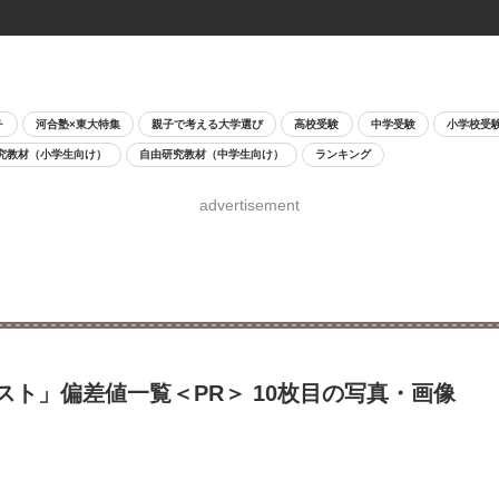
チ
河合塾×東大特集
親子で考える大学選び
高校受験
中学受験
小学校受
究教材（小学生向け）
自由研究教材（中学生向け）
ランキング
advertisement
テスト」偏差値一覧＜PR＞ 10枚目の写真・画像