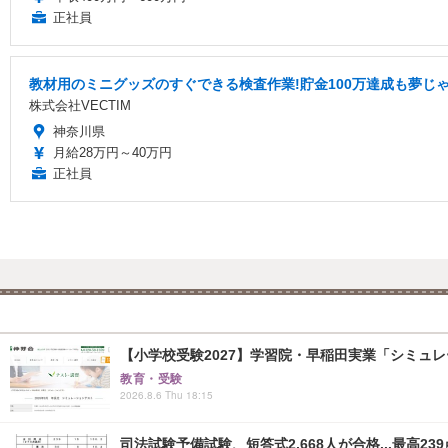
正社員
教材用のミニグッズのすぐできる検査作業!貯金100万達成も夢じ
株式会社VECTIM
神奈川県
月給28万円～40万円
正社員
【小学校受験2027】学習院・早稲田実業「シミュ
教育・受験
2026.8.6 Thu 18:15
司法試験予備試験、短答式2,668人が合格...最高239