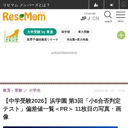
リセマム メンバーズ
Language
JP
/
CN
menu
search
大学受験 by 東進
医学部
東大受験
医専予備校徹底リサーチ
河合塾×東大特集
親子で考える大学選び
高校受験
中学受験
小学校受験
advertisement
共通テスト
夏休み
8月開催学校説明会・相談会
8月開催イベント・WS
全国公立高校 過去問
人気記事
自由研究教材（小学生向け）
自由研究教材（中学生向け）
ランキング
教育・受験
小学生
2025.9.30（火） 17:45
【中学受験2026】浜学園 第3回「小6合否判定
テスト」偏差値一覧＜PR＞ 11枚目の写真・画
像