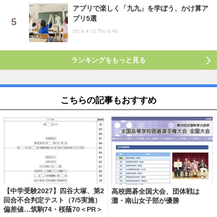
アプリで楽しく「九九」を学ぼう、かけ算ア
プリ5選
2018.4.12 Thu 9:45
ランキングをもっと見る
こちらの記事もおすすめ
【中学受験2027】四谷大塚、第2
高校囲碁全国大会、団体戦は
回合不合判定テスト（7/5実施）
灘・南山女子部が優勝
偏差値…筑駒74・桜蔭70＜PR＞