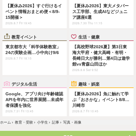
【夏休み2026】すぐ行けるイ
【夏休み2026】東大メタバー
ベント情報おまとめ便＜8/9-
ス工学部、生成AIなどジュニ
15開催＞
ア講座6選
2026.8.7 Fri 19:45
2026.7.30 Thu 11:15
教育イベント
生活・健康
東京都市大「科学体験教室」
【高校野球2026夏】第3日東
24の実験企画…小中向け9/6
海大甲府・健大高崎・有明・
長崎日大が勝利…第4日は遊学
2026.8.7 Fri 18:15
館vs青森山田ほか
2026.8.8 Sat 9:52
デジタル生活
趣味・娯楽
Google、アプリ向け年齢確認
【夏休み2026】魚に触れて学
APIを年内に世界展開…未成年
ぶ「おさかな」イベント8/8…
者保護を強化
川崎市
2026.7.31 Fri 13:45
2026.8.7 Fri 10:45
ホーム
›
教育・受験
›
小学生
›
記事
›
写真・画像