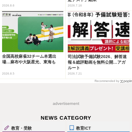
2026.8.6
2026.7.16
全国高校麻雀32チーム本選出
司法試験予備試験2026、解答速
場…麻布や大阪星光、東海も
報＆総評動画を無料公開…アガ
ルート
2026.8.5
2026.7.21
Recommended by
advertisement
NEWS CATEGORY
教育・受験
教育ICT