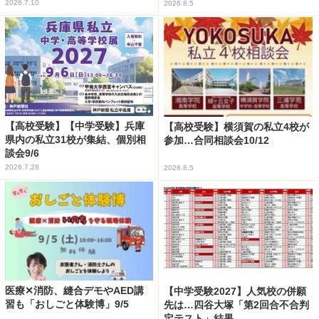
2026.7.10
2026.8.5
【高校受験】【中学受験】兵庫
【高校受験】横須賀の私立4校が
県内の私立31校が集結、個別相
参加…合同相談会10/12
談会9/6
2026.7.28
2026.8.5
医療✕消防、縫合デモやAED講
【中学受験2027】人気校の併願
習も「おしごと体験博」9/5
先は…四谷大塚「第2回合不合判
定テスト」結果