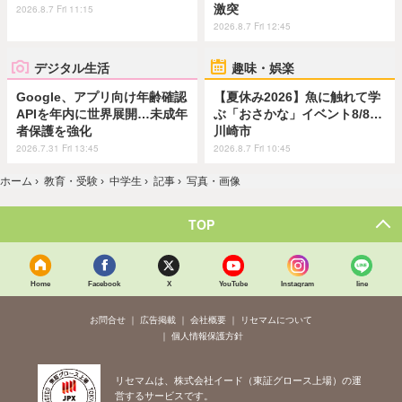
激突
2026.8.7 Fri 11:15
2026.8.7 Fri 12:45
デジタル生活
趣味・娯楽
Google、アプリ向け年齢確認
【夏休み2026】魚に触れて学
APIを年内に世界展開…未成年
ぶ「おさかな」イベント8/8…
者保護を強化
川崎市
2026.7.31 Fri 13:45
2026.8.7 Fri 10:45
ホーム
›
教育・受験
›
中学生
›
記事
›
写真・画像
TOP
Home
Facebook
X
YouTube
Instagram
line
お問合せ
広告掲載
会社概要
リセマムについて
個人情報保護方針
リセマムは、株式会社イード（東証グロース上場）の運
営するサービスです。