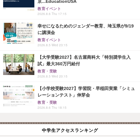
京...EducationUSA
教育イベント
2026.8.6 Thu 17:15
幸せになるためのジェンダー教育、埼玉県が9/19
に講演会
教育イベント
2026.8.5 Wed 23:15
【大学受験2027】名古屋商科大「特別奨学生入
試」最大360万円給付
教育・受験
2026.8.5 Wed 20:15
【小学校受験2027】学習院・早稲田実業「シミュ
レーションテスト」伸芽会
教育・受験
2026.8.6 Thu 18:15
中学生アクセスランキング