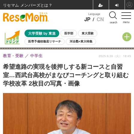
リセマム メンバーズ
Language
JP
/
CN
menu
search
大学受験 by 東進
医学部
東大受験
医専予備校徹底リサーチ
河合塾×東大特集
親子で考える大学選び
高校受験
中学受験
小学校受験
教育・受験
中学生
2025.9.30（火） 18:45
共通テスト
夏休み
8月開催学校説明会・相談会
8月開催イベント・WS
全国公立高校 過去問
人気記事
希望進路の実現を後押しする新コースと自習
自由研究教材（小学生向け）
自由研究教材（中学生向け）
ランキング
室…西武台高校がまなびコーチングと取り組む
学校改革 2枚目の写真・画像