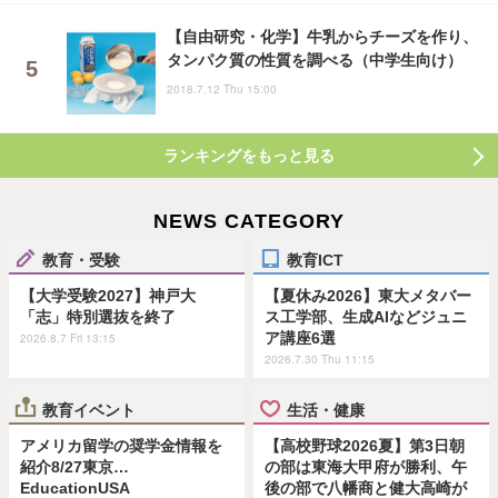
【自由研究・化学】牛乳からチーズを作り、
タンパク質の性質を調べる（中学生向け）
2018.7.12 Thu 15:00
ランキングをもっと見る
NEWS CATEGORY
教育・受験
教育ICT
【大学受験2027】神戸大
【夏休み2026】東大メタバー
「志」特別選抜を終了
ス工学部、生成AIなどジュニ
ア講座6選
2026.8.7 Fri 13:15
2026.7.30 Thu 11:15
教育イベント
生活・健康
アメリカ留学の奨学金情報を
【高校野球2026夏】第3日朝
紹介8/27東京…
の部は東海大甲府が勝利、午
EducationUSA
後の部で八幡商と健大高崎が