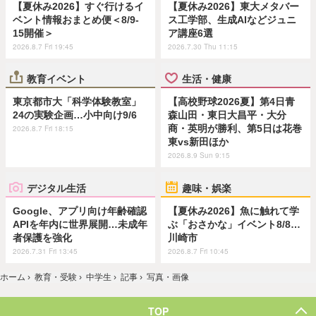
【夏休み2026】すぐ行けるイ
【夏休み2026】東大メタバー
ベント情報おまとめ便＜8/9-
ス工学部、生成AIなどジュニ
15開催＞
ア講座6選
2026.8.7 Fri 19:45
2026.7.30 Thu 11:15
教育イベント
生活・健康
東京都市大「科学体験教室」
【高校野球2026夏】第4日青
24の実験企画…小中向け9/6
森山田・東日大昌平・大分
商・英明が勝利、第5日は花巻
2026.8.7 Fri 18:15
東vs新田ほか
2026.8.9 Sun 9:15
デジタル生活
趣味・娯楽
Google、アプリ向け年齢確認
【夏休み2026】魚に触れて学
APIを年内に世界展開…未成年
ぶ「おさかな」イベント8/8…
者保護を強化
川崎市
2026.7.31 Fri 13:45
2026.8.7 Fri 10:45
ホーム
›
教育・受験
›
中学生
›
記事
›
写真・画像
TOP