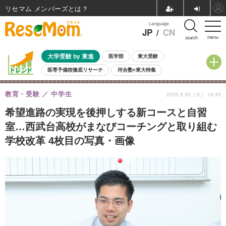
リセマム メンバーズ
Language
JP
/
CN
menu
search
大学受験 by 東進
医学部
東大受験
医専予備校徹底リサーチ
河合塾×東大特集
親子で考える大学選び
高校受験
中学受験
小学校受験
教育・受験
中学生
2025.9.30（火） 18:45
共通テスト
夏休み
8月開催学校説明会・相談会
8月開催イベント・WS
全国公立高校 過去問
人気記事
希望進路の実現を後押しする新コースと自習
自由研究教材（小学生向け）
自由研究教材（中学生向け）
ランキング
室…西武台高校がまなびコーチングと取り組む
学校改革 4枚目の写真・画像