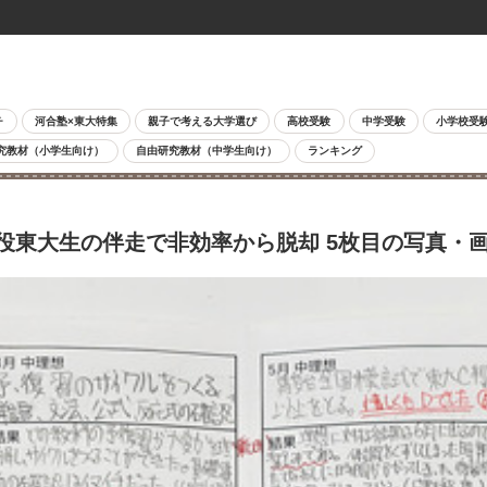
チ
河合塾×東大特集
親子で考える大学選び
高校受験
中学受験
小学校受
究教材（小学生向け）
自由研究教材（中学生向け）
ランキング
役東大生の伴走で非効率から脱却 5枚目の写真・