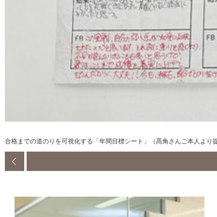
合格までの道のりを可視化する「年間目標シート」（髙角さんご本人より