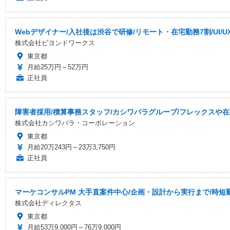
Webデザイナー/入社後は渋谷で研修/リモート・在宅勤務7割/UI/
株式会社ビヨンドワークス
東京都
月給25万円～52万円
正社員
障害者採用/積算事務スタッフ/カシワバラグループ/フレックスや
株式会社カシワバラ・コーポレーション
東京都
月給20万243円～23万3,750円
正社員
マーケコンサルPM 大手直案件中心/企画・設計から実行まで/時短勤務×在
株式会社ディレクタス
東京都
月給53万9,000円～76万9,000円