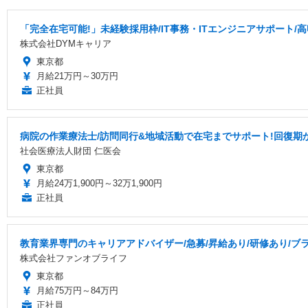
「完全在宅可能!」未経験採用枠/IT事務・ITエンジニアサポート/高
株式会社DYMキャリア
東京都
月給21万円～30万円
正社員
病院の作業療法士/訪問同行&地域活動で在宅までサポート!回復期
社会医療法人財団 仁医会
東京都
月給24万1,900円～32万1,900円
正社員
教育業界専門のキャリアアドバイザー/急募/昇給あり/研修あり/ブ
株式会社ファンオブライフ
東京都
月給75万円～84万円
正社員