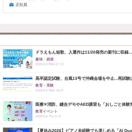
正社員
ドラえもん短歌、入選作は11/20発売の新刊に収録...
趣味・娯楽
2026.8.5 Wed 21:15
高卒認定試験、台風13号で沖縄会場を中止...再試験は8
教育・受験
2026.8.5 Wed 16:27
医療✕消防、縫合デモやAED講習も「おしごと体験博
教育イベント
2026.8.6 Thu 0:15
【夏休み2026】ピアノ未経験でも楽しめる「AI Duo