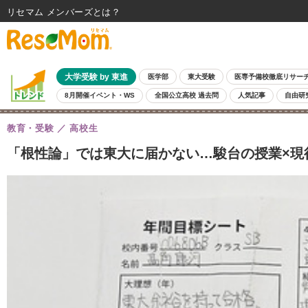
リセマム メンバーズ
大学受験 by 東進
医学部
東大受験
医専予備校徹底リサー
8月開催イベント・WS
全国公立高校 過去問
人気記事
自由研
教育・受験
高校生
「根性論」では東大に届かない…駿台の授業×現