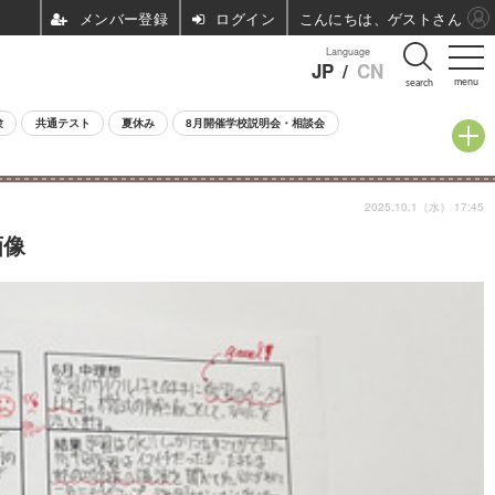
ログイン
こんにちは、ゲストさん
Language
JP
/
CN
menu
search
験
共通テスト
夏休み
8月開催学校説明会・相談会
2025.10.1（水） 17:45
画像