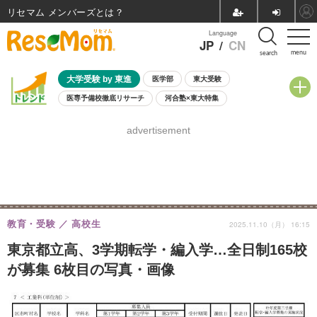
リセマム メンバーズ
Language
JP
/
CN
menu
search
大学受験 by 東進
医学部
東大受験
医専予備校徹底リサーチ
河合塾×東大特集
親子で考える大学選び
高校受験
中学受験
小学校受験
advertisement
共通テスト
夏休み
8月開催学校説明会・相談会
8月開催イベント・WS
全国公立高校 過去問
人気記事
自由研究教材（小学生向け）
自由研究教材（中学生向け）
ランキング
教育・受験
高校生
2025.11.10（月） 16:15
東京都立高、3学期転学・編入学…全日制165校
が募集 6枚目の写真・画像