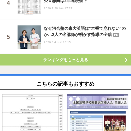
公立志向は2年連続低下
2026.7.28 Tue 17:27
なぜ河合塾の東大英語は"本番で崩れない"の
か…2人の名講師が明かす指導の全貌
PR
2026.8.4 Tue 18:15
ランキングをもっと見る
こちらの記事もおすすめ