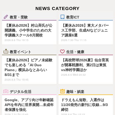
NEWS CATEGORY
教育・受験
教育ICT
【夏休み2026】村山斉氏が公
【夏休み2026】東大メタバー
開講義、小中学生のための大
ス工学部、生成AIなどジュニ
学講義スクール9月開校
ア講座6選
2026.8.6 Thu 19:15
2026.7.30 Thu 11:15
教育イベント
生活・健康
【夏休み2026】ピアノ未経験
【高校野球2026夏】仙台育英
でも楽しめる「AI Duo
が開幕戦勝利、第2日は東筑
Piano」横浜みなとみらい
vs神村学園ほか
8/31まで
2026.8.5 Wed 20:32
2026.8.6 Thu 19:45
デジタル生活
趣味・娯楽
Google、アプリ向け年齢確認
ドラえもん短歌、入選作は
APIを年内に世界展開…未成年
11/20発売の新刊に収録…9/3
者保護を強化
締切
2026.7.31 Fri 13:45
2026.8.6 Thu 15:15