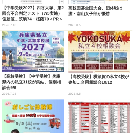
【中学受験2027】四谷大塚、第2
高校囲碁全国大会、団体戦は
回合不合判定テスト（7/5実施）
灘・南山女子部が優勝
偏差値…筑駒74・桜蔭70＜PR＞
2026.7.10
2026.8.5
【高校受験】【中学受験】兵庫
【高校受験】横須賀の私立4校が
県内の私立31校が集結、個別相
参加…合同相談会10/12
談会9/6
2026.7.28
2026.8.5