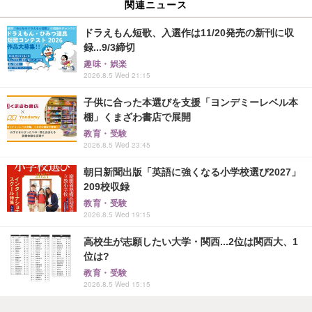
関連ニュース
ドラえもん短歌、入選作は11/20発売の新刊に収
録...9/3締切
趣味・娯楽
2026.8.5 Wed 21:15
子供に合った本選びを支援「ヨンデミーレベル本
棚」くまざわ書店で展開
教育・受験
2026.8.5 Wed 23:45
朝日新聞出版「英語に強くなる小学校選び2027」
209校収録
教育・受験
2026.8.5 Wed 19:15
高校生が志願したい大学・関西...2位は関西大、1
位は?
教育・受験
2026.8.5 Wed 15:15