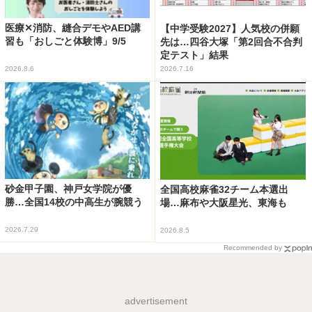
医療✕消防、縫合デモやAED講
【中学受験2027】人気校の併願
習も「おしごと体験博」9/5
先は…四谷大塚「第2回合不合判
定テスト」結果
2026.8.6
2026.7.16
砂金甲子園、神戸女学院が優
全国高校麻雀32チーム本選出
勝…全国14校の中高生が腕競う
場…麻布や大阪星光、東海も
2026.7.29
2026.8.5
Recommended by
advertisement