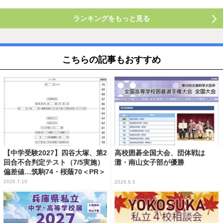
ランキングをもっと見る
こちらの記事もおすすめ
【中学受験2027】四谷大塚、第2
高校囲碁全国大会、団体戦は
回合不合判定テスト（7/5実施）
灘・南山女子部が優勝
偏差値…筑駒74・桜蔭70＜PR＞
2026.7.10
2026.8.5