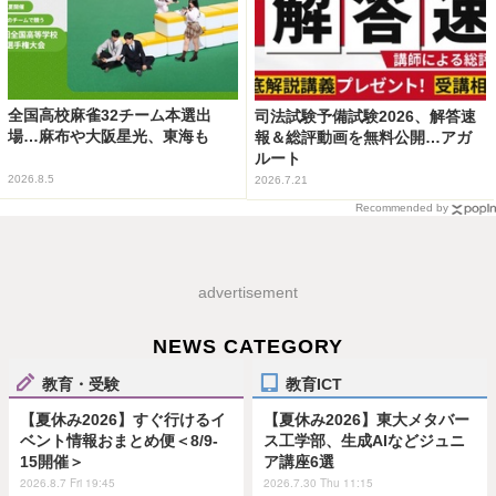
全国高校麻雀32チーム本選出
司法試験予備試験2026、解答速
場…麻布や大阪星光、東海も
報＆総評動画を無料公開…アガ
ルート
2026.8.5
2026.7.21
Recommended by
advertisement
NEWS CATEGORY
教育・受験
教育ICT
【夏休み2026】すぐ行けるイ
【夏休み2026】東大メタバー
ベント情報おまとめ便＜8/9-
ス工学部、生成AIなどジュニ
15開催＞
ア講座6選
2026.8.7 Fri 19:45
2026.7.30 Thu 11:15