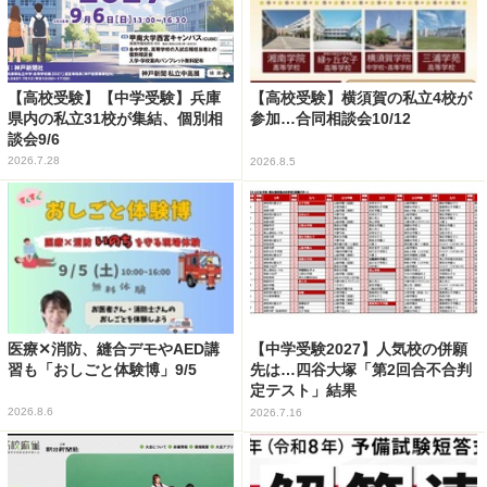
【高校受験】【中学受験】兵庫
【高校受験】横須賀の私立4校が
県内の私立31校が集結、個別相
参加…合同相談会10/12
談会9/6
2026.7.28
2026.8.5
医療✕消防、縫合デモやAED講
【中学受験2027】人気校の併願
習も「おしごと体験博」9/5
先は…四谷大塚「第2回合不合判
定テスト」結果
2026.8.6
2026.7.16