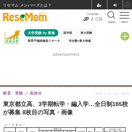
リセマム メンバーズ
Language
JP
/
CN
menu
search
大学受験 by 東進
医学部
東大受験
医専予備校徹底リサーチ
河合塾×東大特集
親子で考える大学選び
高校受験
中学受験
小学校受験
advertisement
共通テスト
夏休み
8月開催学校説明会・相談会
8月開催イベント・WS
全国公立高校 過去問
人気記事
自由研究教材（小学生向け）
自由研究教材（中学生向け）
ランキング
教育・受験
高校生
2025.11.10（月） 16:15
東京都立高、3学期転学・編入学…全日制165校
が募集 8枚目の写真・画像