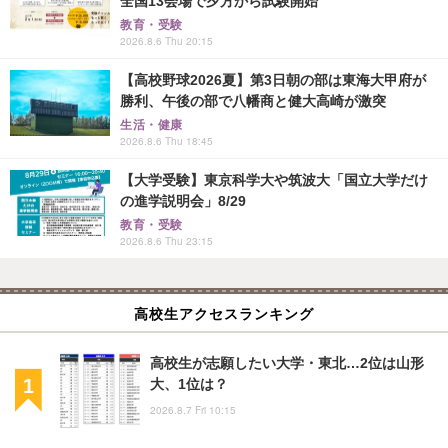
全国13会場で夕方から試験開始
教育・受験
2026.8.6 Thu 20:15
【高校野球2026夏】第3日朝の部は東海大甲府が
勝利、午後の部で八幡商と健大高崎が激突
生活・健康
2026.8.6 Thu 18:45
【大学受験】東京科学大や筑波大「国立大学だけ
の進学説明会」8/29
教育・受験
2026.8.6 Thu 23:15
高校生アクセスランキング
高校生が志願したい大学・東北…2位は山形
大、1位は？
2026.8.7 Fri 10:15