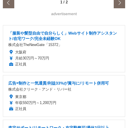
‹
1
/
2
advertisement
「服装や髪型自由で自分らしく」Webサイト制作アシスタン
ト/在宅ワーク/完全未経験OK
株式会社TheNewGate「15372」
大阪府
月給30万円～70万円
正社員
広告×制作と一気通貫/利益33%が賞与に/リモート併用可
株式会社クリーク・アンド・リバー社
東京都
年収550万円～1,200万円
正社員
査定サポート/リモートワーク・在宅勤務可/週休2日以上