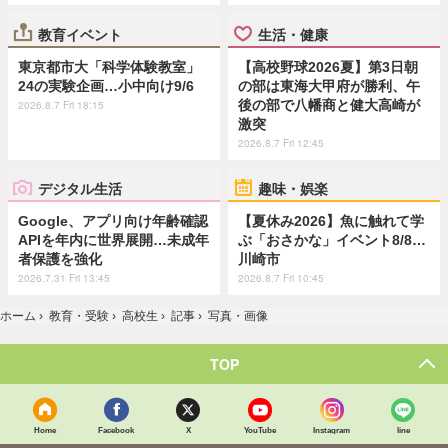
教育イベント
生活・健康
東京都市大「科学体験教室」
【高校野球2026夏】第3日朝
24の実験企画…小中向け9/6
の部は東海大甲府が勝利、午
後の部で八幡商と健大高崎が
2026.8.7 Fri 18:15
激突
2026.8.7 Fri 12:45
デジタル生活
趣味・娯楽
Google、アプリ向け年齢確認
【夏休み2026】魚に触れて学
APIを年内に世界展開…未成年
ぶ「おさかな」イベント8/8…
者保護を強化
川崎市
2026.7.31 Fri 13:45
2026.8.7 Fri 10:45
ホーム
›
教育・受験
›
高校生
›
記事
›
写真・画像
TOP
Home
Facebook
X
YouTube
Instagram
line