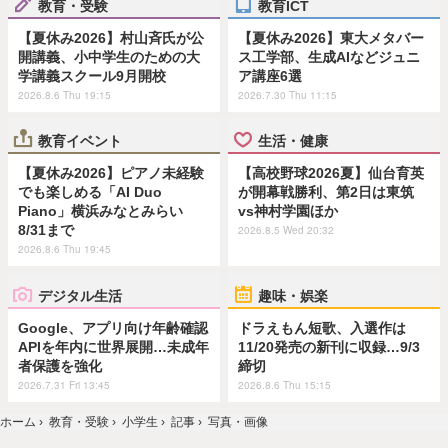
教育・受験
教育ICT
【夏休み2026】村山斉氏が公
【夏休み2026】東大メタバー
開講義、小中学生のための大
ス工学部、生成AIなどジュニ
学講義スクール9月開校
ア講座6選
2026.8.6 Thu 19:15
2026.7.30 Thu 11:15
教育イベント
生活・健康
【夏休み2026】ピアノ未経験
【高校野球2026夏】仙台育英
でも楽しめる「AI Duo
が開幕戦勝利、第2日は東筑
Piano」横浜みなとみらい
vs神村学園ほか
8/31まで
2026.8.5 Wed 20:32
2026.8.6 Thu 19:45
デジタル生活
趣味・娯楽
Google、アプリ向け年齢確認
ドラえもん短歌、入選作は
APIを年内に世界展開…未成年
11/20発売の新刊に収録…9/3
者保護を強化
締切
2026.7.31 Fri 13:45
2026.8.6 Thu 15:15
ホーム
›
教育・受験
›
小学生
›
記事
›
写真・画像