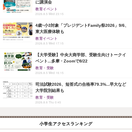
に講演会
教育イベント
2026.8.5 Wed 23:15
4歳~小3対象「プレジデントFamily祭2026」9/6、
東大医療体験も
教育イベント
2026.8.5 Wed 17:15
【大学受験】中央大商学部、受験生向けトークイ
ベント...多摩・Zoomで8/22
教育・受験
2026.8.5 Wed 16:15
司法試験2026、短答式の合格率79.3%...早大など
大学院別結果も
教育・受験
2026.8.6 Thu 0:45
小学生アクセスランキング