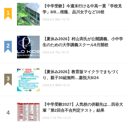
【中学受験】今週末行ける中高一貫「学校見
学」8/8…桜蔭、品川女子など10校
2026.8.3 Mon 10:15
【夏休み2026】村山斉氏が公開講義、小中学
生のための大学講義スクール9月開校
2026.8.6 Thu 19:15
【夏休み2026】教育版マイクラでまちづく
り、親子30組無料…嘉悦大8/24
2026.8.5 Wed 19:15
【中学受験2027】人気校の併願先は…四谷大
塚「第2回合不合判定テスト」結果
2026.7.16 Thu 13:15