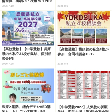
偏差値…筑駒74・桜蔭70＜PR＞
2026.7.10
2026.8.5
【高校受験】【中学受験】兵庫
【高校受験】横須賀の私立4校が
県内の私立31校が集結、個別相
参加…合同相談会10/12
談会9/6
2026.7.28
2026.8.5
医療✕消防、縫合デモやAED講
【中学受験2027】人気校の併願
習も「おしごと体験博」9/5
先は…四谷大塚「第2回合不合判