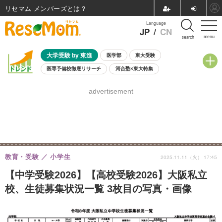
リセマム メンバーズ
Language
JP
/
CN
menu
search
大学受験 by 東進
医学部
東大受験
医専予備校徹底リサーチ
河合塾×東大特集
親子で考える大学選び
高校受験
中学受験
小学校受験
advertisement
共通テスト
夏休み
8月開催学校説明会・相談会
8月開催イベント・WS
全国公立高校 過去問
人気記事
自由研究教材（小学生向け）
自由研究教材（中学生向け）
ランキング
教育・受験
小学生
2025.11.11（火） 17:45
【中学受験2026】【高校受験2026】大阪私立
校、生徒募集状況一覧 3枚目の写真・画像