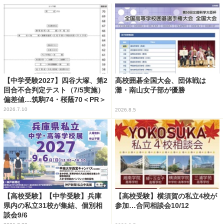
【中学受験2027】四谷大塚、第2
高校囲碁全国大会、団体戦は
回合不合判定テスト（7/5実施）
灘・南山女子部が優勝
偏差値…筑駒74・桜蔭70＜PR＞
2026.7.10
2026.8.5
【高校受験】【中学受験】兵庫
【高校受験】横須賀の私立4校が
県内の私立31校が集結、個別相
参加…合同相談会10/12
談会9/6