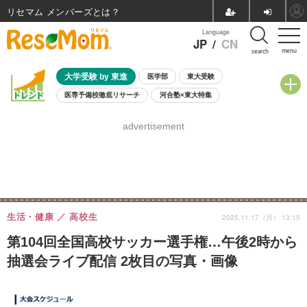
リセマム メンバーズ
Language
JP
/
CN
menu
search
大学受験 by 東進
医学部
東大受験
医専予備校徹底リサーチ
河合塾×東大特集
親子で考える大学選び
高校受験
中学受験
小学校受験
advertisement
共通テスト
夏休み
8月開催学校説明会・相談会
8月開催イベント・WS
全国公立高校 過去問
人気記事
自由研究教材（小学生向け）
自由研究教材（中学生向け）
ランキング
生活・健康
高校生
2025.11.17（月） 13:15
第104回全国高校サッカー選手権…午後2時から
抽選会ライブ配信 2枚目の写真・画像