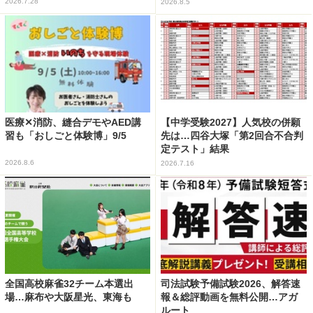
2026.7.28
2026.8.5
医療✕消防、縫合デモやAED講
【中学受験2027】人気校の併願
習も「おしごと体験博」9/5
先は…四谷大塚「第2回合不合判
定テスト」結果
2026.8.6
2026.7.16
全国高校麻雀32チーム本選出
司法試験予備試験2026、解答速
場…麻布や大阪星光、東海も
報＆総評動画を無料公開…アガ
ルート