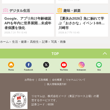
デジタル生活
趣味・娯楽
Google、アプリ向け年齢確認
【夏休み2026】魚に触れて学
APIを年内に世界展開…未成年
ぶ「おさかな」イベント8/8…
者保護を強化
川崎市
2026.7.31 Fri 13:45
2026.8.7 Fri 10:45
ホーム
›
生活・健康
›
高校生
›
記事
›
写真・画像
TOP
Home
Facebook
X
YouTube
Instagram
line
お問合せ
広告掲載
会社概要
リセマムについて
個人情報保護方針
リセマムは、株式会社イード（東証グロース上場）の運
営するサービスです。
証券コード：6038