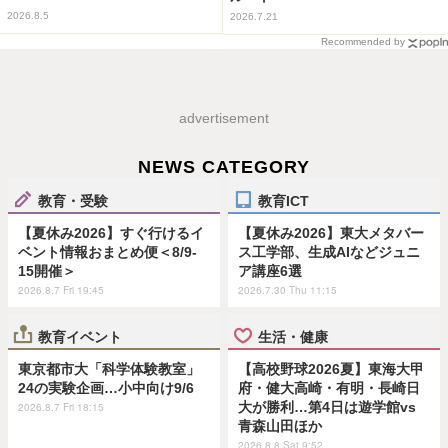
2026.8.5
2026.7.21
Recommended by
advertisement
NEWS CATEGORY
教育・受験
教育ICT
【夏休み2026】すぐ行けるイ
【夏休み2026】東大メタバー
ベント情報おまとめ便＜8/9-
ス工学部、生成AIなどジュニ
15開催＞
ア講座6選
2026.8.7 Fri 19:45
2026.7.30 Thu 11:15
教育イベント
生活・健康
東京都市大「科学体験教室」
【高校野球2026夏】東海大甲
24の実験企画…小中向け9/6
府・健大高崎・有明・長崎日
大が勝利…第4日は遊学館vs
2026.8.7 Fri 18:15
青森山田ほか
2026.8.8 Sat 9:52