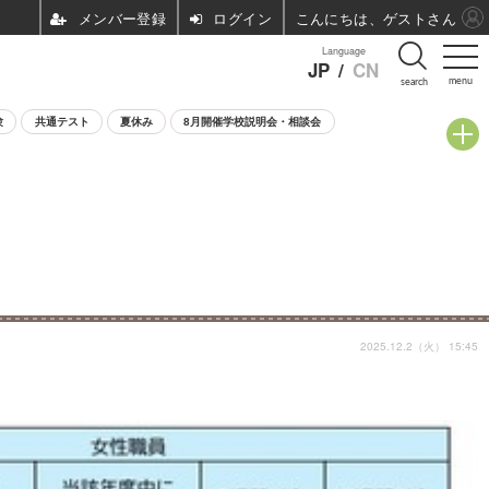
ログイン
こんにちは、ゲストさん
Language
JP
/
CN
menu
search
験
共通テスト
夏休み
8月開催学校説明会・相談会
2025.12.2（火） 15:45