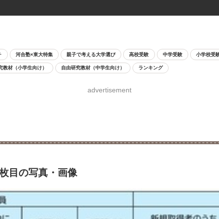
チ
河合塾×東大特集
親子で考える大学選び
高校受験
中学受験
小学校受
究教材（小学生向け）
自由研究教材（中学生向け）
ランキング
advertisement
2枚目の写真・画像