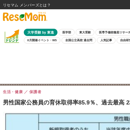
リセマム メンバーズ
大学受験 by 東進
医学部
東大受験
医専予備校徹底リサー
8月開催イベント・WS
全国公立高校 過去問
人気記事
自由研
生活・健康
保護者
男性国家公務員の育休取得率85.9％、過去最高 