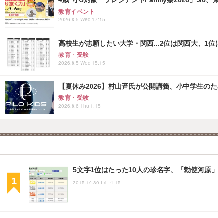
4歳~小3対象「プレジデントFamily祭2026」9/6
教育イベント
2026.8.5 Wed 17:15
高校生が志願したい大学・関西...2位は関西大、1位
教育・受験
2026.8.5 Wed 15:15
【夏休み2026】村山斉氏が公開講義、小中学生の
教育・受験
2026.8.6 Thu 1:15
5文字1位はたった10人の珍名字、「勅使河原
2015.10.30 Fri 14:15