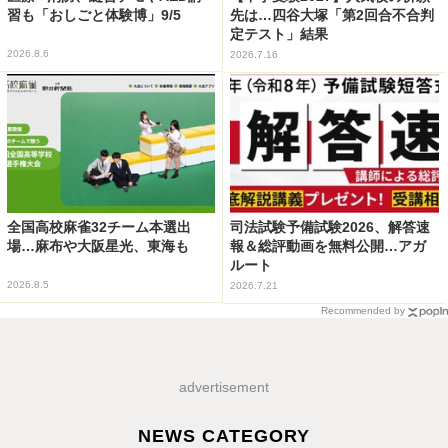
習も「おしごと体験博」9/5
先は…四谷大塚「第2回合不合判
定テスト」結果
2026.8.6
2026.7.16
全国高校麻雀32チーム本選出
司法試験予備試験2026、解答速
場…麻布や大阪星光、東海も
報＆総評動画を無料公開…アガ
ルート
2026.8.5
2026.7.21
Recommended by
advertisement
NEWS CATEGORY