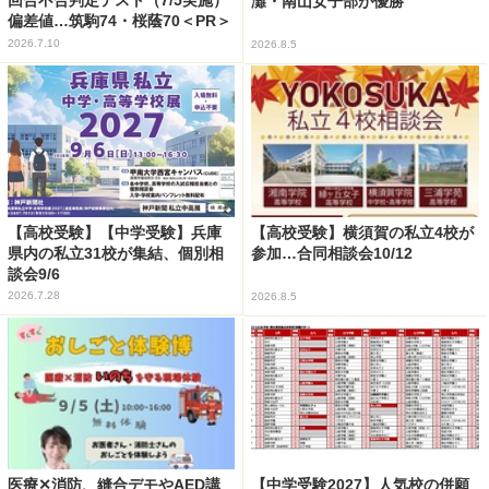
回合不合判定テスト（7/5実施）
灘・南山女子部が優勝
偏差値…筑駒74・桜蔭70＜PR＞
2026.7.10
2026.8.5
【高校受験】【中学受験】兵庫
【高校受験】横須賀の私立4校が
県内の私立31校が集結、個別相
参加…合同相談会10/12
談会9/6
2026.7.28
2026.8.5
医療✕消防、縫合デモやAED講
【中学受験2027】人気校の併願