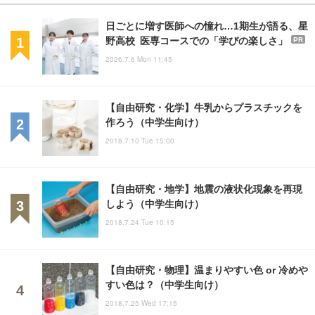
日ごとに増す医師への憧れ…1期生が語る、星
野高校 医専コースでの「学びの楽しさ」
PR
2026.7.6 Mon 11:45
【自由研究・化学】牛乳からプラスチックを
作ろう（中学生向け）
2018.7.10 Tue 15:00
【自由研究・地学】地震の液状化現象を再現
しよう（中学生向け）
2018.7.24 Tue 10:15
【自由研究・物理】温まりやすい色 or 冷めや
すい色は？（中学生向け）
2018.7.25 Wed 17:15