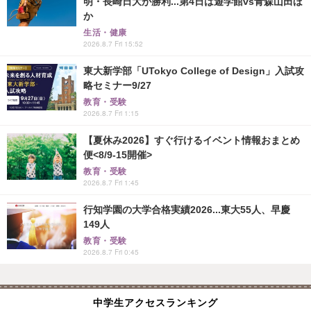
明・長崎日大が勝利...第4日は遊学館vs青森山田ほ
か
生活・健康
2026.8.7 Fri 15:52
東大新学部「UTokyo College of Design」入試攻
略セミナー9/27
教育・受験
2026.8.7 Fri 1:15
【夏休み2026】すぐ行けるイベント情報おまとめ
便<8/9-15開催>
教育・受験
2026.8.7 Fri 1:45
行知学園の大学合格実績2026...東大55人、早慶
149人
教育・受験
2026.8.7 Fri 0:45
中学生アクセスランキング