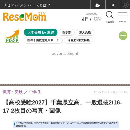
リセマム メンバーズ
Language
JP
/
CN
menu
search
大学受験 by 東進
医学部
東大受験
医専予備校徹底リサーチ
河合塾×東大特集
親子で考える大学選び
高校受験
中学受験
小学校受験
advertisement
共通テスト
夏休み
8月開催学校説明会・相談会
8月開催イベント・WS
全国公立高校 過去問
人気記事
自由研究教材（小学生向け）
自由研究教材（中学生向け）
ランキング
教育・受験
中学生
2025.12.19（金） 17:15
【高校受験2027】千葉県立高、一般選抜2/16-
17 2枚目の写真・画像