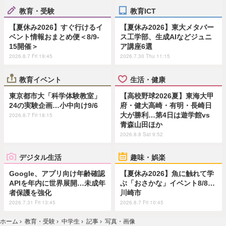
教育・受験
教育ICT
【夏休み2026】すぐ行けるイ
【夏休み2026】東大メタバー
ベント情報おまとめ便＜8/9-
ス工学部、生成AIなどジュニ
15開催＞
ア講座6選
2026.8.7 Fri 19:45
2026.7.30 Thu 11:15
教育イベント
生活・健康
東京都市大「科学体験教室」
【高校野球2026夏】東海大甲
24の実験企画…小中向け9/6
府・健大高崎・有明・長崎日
大が勝利…第4日は遊学館vs
2026.8.7 Fri 18:15
青森山田ほか
2026.8.8 Sat 9:52
デジタル生活
趣味・娯楽
Google、アプリ向け年齢確認
【夏休み2026】魚に触れて学
APIを年内に世界展開…未成年
ぶ「おさかな」イベント8/8…
者保護を強化
川崎市
2026.7.31 Fri 13:45
2026.8.7 Fri 10:45
ホーム
›
教育・受験
›
中学生
›
記事
›
写真・画像