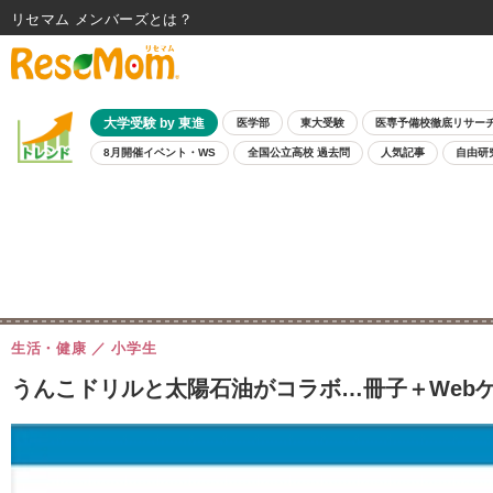
リセマム メンバーズ
大学受験 by 東進
医学部
東大受験
医専予備校徹底リサー
8月開催イベント・WS
全国公立高校 過去問
人気記事
自由研
生活・健康
小学生
うんこドリルと太陽石油がコラボ…冊子＋Webゲ