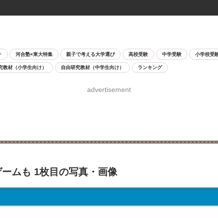
チ
河合塾×東大特集
親子で考える大学選び
高校受験
中学受験
小学校受
究教材（小学生向け）
自由研究教材（中学生向け）
ランキング
advertisement
ームも 1枚目の写真・画像