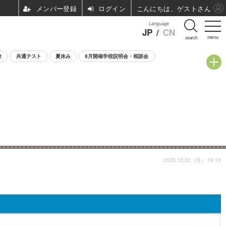
ログイン
こんにちは、ゲストさん
Language
JP
/
CN
menu
search
験
共通テスト
夏休み
8月開催学校説明会・相談会
2025.12.22（月） 19:15