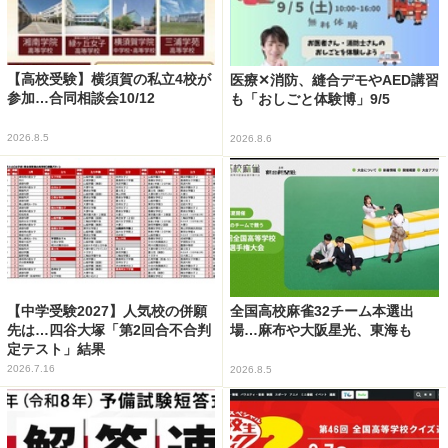
【高校受験】横須賀の私立4校が
医療✕消防、縫合デモやAED講習
参加…合同相談会10/12
も「おしごと体験博」9/5
2026.8.5
2026.8.6
【中学受験2027】人気校の併願
全国高校麻雀32チーム本選出
先は…四谷大塚「第2回合不合判
場…麻布や大阪星光、東海も
定テスト」結果
2026.7.16
2026.8.5