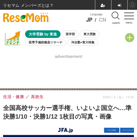
リセマム メンバーズ
Language
JP
/
CN
menu
search
大学受験 by 東進
医学部
東大受験
医専予備校徹底リサーチ
河合塾×東大特集
親子で考える大学選び
高校受験
中学受験
小学校受験
advertisement
共通テスト
夏休み
8月開催学校説明会・相談会
8月開催イベント・WS
全国公立高校 過去問
人気記事
自由研究教材（小学生向け）
自由研究教材（中学生向け）
ランキング
生活・健康
高校生
2026.1.9（金） 14:45
全国高校サッカー選手権、いよいよ国立へ…準
決勝1/10・決勝1/12 1枚目の写真・画像