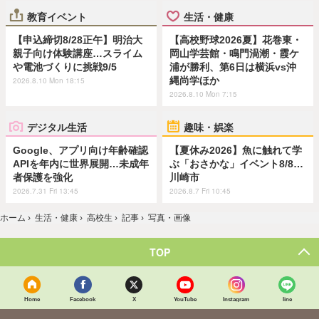
教育イベント
生活・健康
【申込締切8/28正午】明治大
【高校野球2026夏】花巻東・
親子向け体験講座…スライム
岡山学芸館・鳴門渦潮・霞ケ
や電池づくりに挑戦9/5
浦が勝利、第6日は横浜vs沖
縄尚学ほか
2026.8.10 Mon 18:15
2026.8.10 Mon 7:15
デジタル生活
趣味・娯楽
Google、アプリ向け年齢確認
【夏休み2026】魚に触れて学
APIを年内に世界展開…未成年
ぶ「おさかな」イベント8/8…
者保護を強化
川崎市
2026.7.31 Fri 13:45
2026.8.7 Fri 10:45
ホーム
›
生活・健康
›
高校生
›
記事
›
写真・画像
TOP
Home
Facebook
X
YouTube
Instagram
line