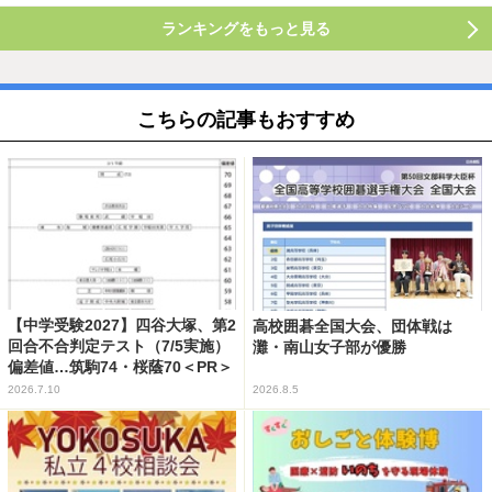
ランキングをもっと見る
こちらの記事もおすすめ
【中学受験2027】四谷大塚、第2
高校囲碁全国大会、団体戦は
回合不合判定テスト（7/5実施）
灘・南山女子部が優勝
偏差値…筑駒74・桜蔭70＜PR＞
2026.7.10
2026.8.5