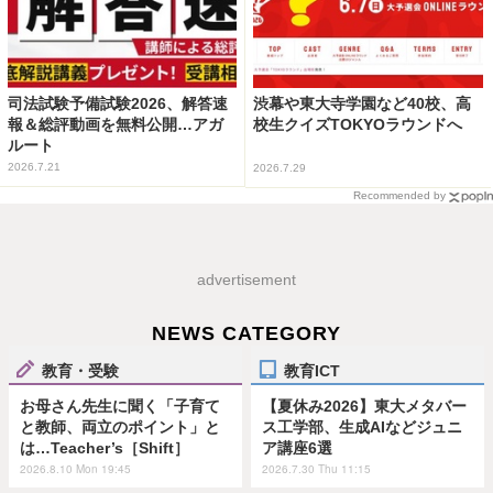
司法試験予備試験2026、解答速
渋幕や東大寺学園など40校、高
報＆総評動画を無料公開…アガ
校生クイズTOKYOラウンドへ
ルート
2026.7.21
2026.7.29
Recommended by
advertisement
NEWS CATEGORY
教育・受験
教育ICT
お母さん先生に聞く「子育て
【夏休み2026】東大メタバー
と教師、両立のポイント」と
ス工学部、生成AIなどジュニ
は…Teacher’s［Shift］
ア講座6選
2026.8.10 Mon 19:45
2026.7.30 Thu 11:15