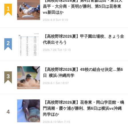
【高校野球2026夏】第4日青森山田・東日大
昌平・大分商・英明が勝利、第5日は花巻東
vs新田ほか
2026.8.9 Sun 9:15
【高校野球2026夏】甲子園出場校、きょう全
代表出そろう
2026.7.28 Tue 13:15
【高校野球2026夏】49校の組合せ決定…第6
日 横浜-沖縄尚学
2026.8.1 Sat 18:07
【高校野球2026夏】花巻東・岡山学芸館・鳴
門渦潮・霞ケ浦が勝利、第6日は横浜vs沖縄
尚学ほか
2026.8.10 Mon 7:15