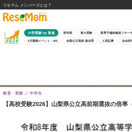
リセマム メンバーズ
大学受験 by 東進
医学部
東大受験
医専予備校徹底リサー
8月開催イベント・WS
全国公立高校 過去問
人気記事
自由研
教育・受験
中学生
【高校受験2026】山梨県公立高前期選抜の倍率（