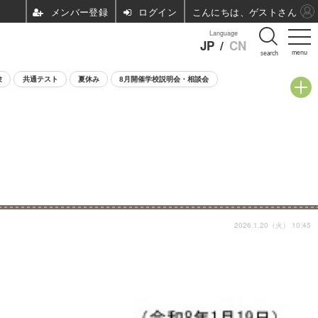
ログイン
こんにちは、ゲストさん
Language
JP
/
CN
menu
search
験
共通テスト
夏休み
8月開催学校説明会・相談会
2026.1.20（火） 10:45