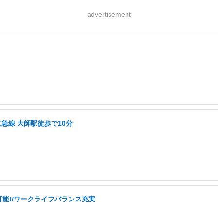
advertisement
急線 大師駅徒歩で10分
可能!/ワークライフバランス充実